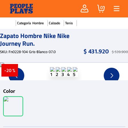
0
Hombre
Calzado
Tenis
Zapato Hombre Nike Nike
Journey Run.
$
431
.
920
SKU
:
Fn0228-104 Gris-Blanco 07.0
$
539
.
900
-
20 %
Color