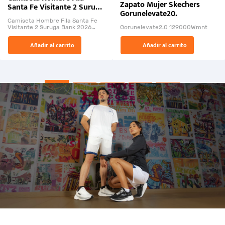
Zapato Mujer Skechers
Santa Fe Visitante 2 Suruga
Gorunelevate20.
Bank 2026
Camiseta Hombre Fila Santa Fe
Visitante 2 Suruga Bank 2026
Gorunelevate2.0 129000Wmnt
26009-03
El Rugido del Sol Naciente:
Añadir al carrito
Añadir al carrito
“Primeros para la Et...