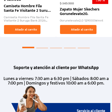
50 %
-
$
349
.
900
Camiseta Hombre Fila
Zapato Mujer Skechers
Santa Fe Visitante 2 Suruga
Gorunelevate20.
Bank 2026
Camiseta Hombre Fila Santa Fe
Visitante 2 Suruga Bank 2026
Gorunelevate2.0 129000Wmnt
26009-03
El Rugido del Sol Naciente:
Añadir al carrito
Añadir al carrito
“Primeros para la Et...
Soporte y atención al cliente por WhatsApp
Lunes a viernes: 7:30 am a 6:30 pm | Sábados: 8:00 am a
7:00 pm | Domingos y festivos 10:00 am a 6:00 pm.
Servicio al cliente