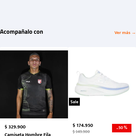
Acompañalo con
Ver más →
Sale
$
174
.
950
$
329
.
900
50 %
-
$
349
.
900
Camiseta Hombre Fila