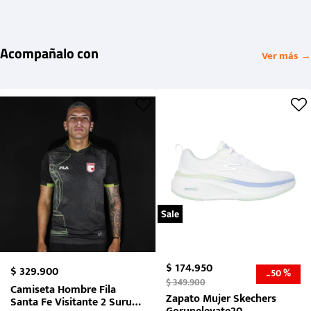
Acompañalo con
Ver más →
Sale
$
174
.
950
$
329
.
900
50 %
-
$
349
.
900
Camiseta Hombre Fila
Zapato Mujer Skechers
Santa Fe Visitante 2 Suruga