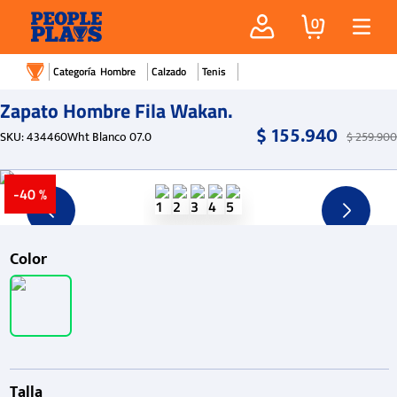
0
Hombre
Calzado
Tenis
Zapato Hombre Fila Wakan.
$
155
.
940
SKU
:
434460Wht Blanco 07.0
$
259
.
900
-
40 %
Color
Talla