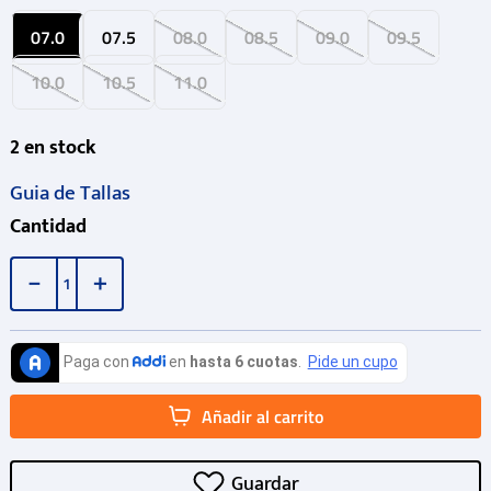
07.0
07.5
08.0
08.5
09.0
09.5
10.0
10.5
11.0
2
en stock
Guia de Tallas
Cantidad
－
＋
Añadir al carrito