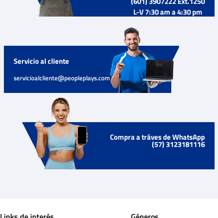
(601) 3907222 Ext.1250
L-V 7:30 am a 4:30 pm
Servicio al cliente
servicioalcliente@peopleplays.com
Compra a tráves de WhatsApp
(57) 3123181116
Links de interés
Géneros