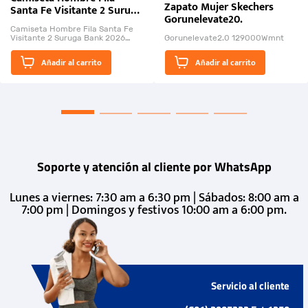
Zapato Mujer Skechers
Santa Fe Visitante 2 Suruga
Gorunelevate20.
Bank 2026
Camiseta Hombre Fila Santa Fe
Visitante 2 Suruga Bank 2026
Gorunelevate2.0 129000Wmnt
26009-03
El Rugido del Sol Naciente:
Añadir al carrito
Añadir al carrito
“Primeros para la Et...
Soporte y atención al cliente por WhatsApp
Lunes a viernes: 7:30 am a 6:30 pm | Sábados: 8:00 am a
7:00 pm | Domingos y festivos 10:00 am a 6:00 pm.
Servicio al cliente