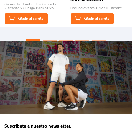
Gorunelevate20.
Bank 2026
Camiseta Hombre Fila Santa Fe
Visitante 2 Suruga Bank 2026
Gorunelevate2.0 129000Wmnt
26009-03
El Rugido del Sol Naciente:
Añadir al carrito
Añadir al carrito
“Primeros para la Et...
Suscríbete a nuestro newsletter.