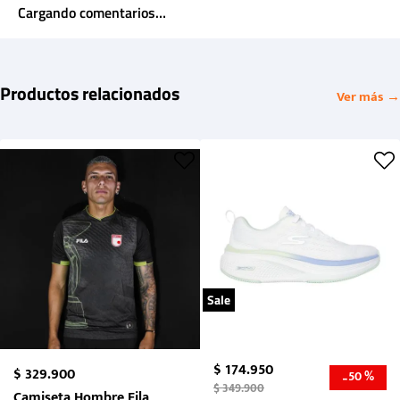
Cargando comentarios…
Productos relacionados
Ver más →
Sale
$
174
.
950
$
329
.
900
50 %
-
$
349
.
900
Camiseta Hombre Fila