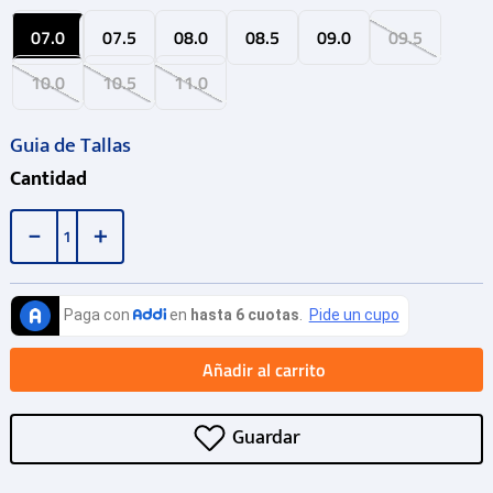
07.0
07.5
08.0
08.5
09.0
09.5
10.0
10.5
11.0
Guia de Tallas
Cantidad
－
＋
Añadir al carrito