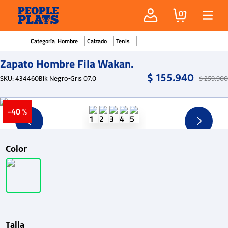
0
Hombre
Calzado
Tenis
Zapato Hombre Fila Wakan.
$
155
.
940
SKU
:
434460Blk Negro-Gris 07.0
$
259
.
900
-
40 %
Color
Talla