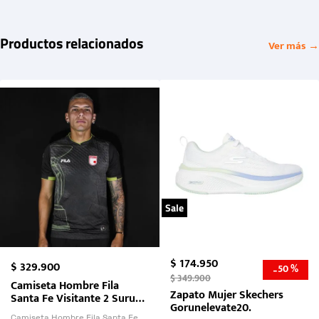
Productos relacionados
Ver más →
Sale
$
174
.
950
$
329
.
900
50 %
-
$
349
.
900
Camiseta Hombre Fila
Zapato Mujer Skechers
Santa Fe Visitante 2 Suruga
Gorunelevate20.
Bank 2026
Camiseta Hombre Fila Santa Fe