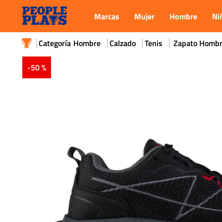
Marcas
Mujer
Hombre
Ni
Hombre
Calzado
Tenis
Zapato Hombre
-
50 %