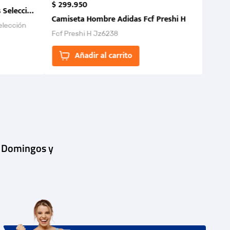
$
299
.
950
 Selección Colombia FCF 2026.
Camiseta Hombre Adidas Fcf Preshi H
elección
Fcf Preshi H Jz6238
ones para
Añadir al carrito
| Domingos y