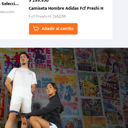
$
299
.
950
 Selección Colombia FCF 2026.
Camiseta Hombre Adidas Fcf Preshi H
elección
Fcf Preshi H Jz6238
ones para
Añadir al carrito