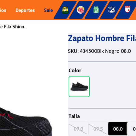
ños
Deportes
Sale
 Fila Shion.
Zapato Hombre Fil
SKU
:
434500Blk Negro 08.0
Color
Talla
07.0
07.5
08.0
0