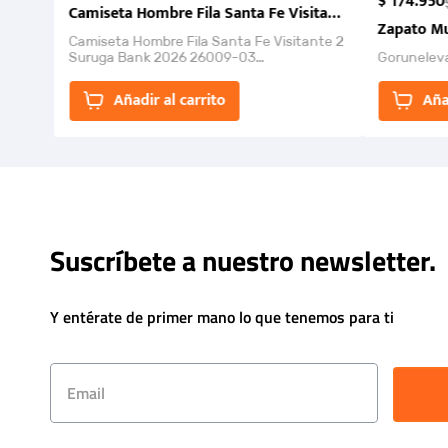
$
174
.
950
Camiseta Hombre Fila Santa Fe Visitante 2 Suruga Ba
Zapato Mu
Camiseta Hombre Fila Santa Fe Visitante 2
Suruga Bank 2026 26009-03
Gorunelev
El Rugido del Sol Naciente: “Primeros para
la Et...
Añadir al carrito
Aña
Suscríbete a nuestro newsletter.
Y entérate de primer mano lo que tenemos para ti