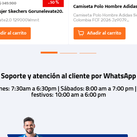
50 %
-
$
349
.
900
nk 2026
Camiseta Polo Hombre Adidas
jer Skechers Gorunelevate20.
Camiseta Polo Hombre Adidas S
ate2.0 129000Wmnt
Colombia FCF 2026 Jz9079
Camiseta polo con cierre de bot
un estilo de...
dir al carrito
Añadir al carrito
Soporte y atención al cliente por WhatsApp
rnes: 7:30am a 6:30pm | Sábados: 8:00 am a 7:00 pm 
festivos: 10:00 am a 6:00 pm