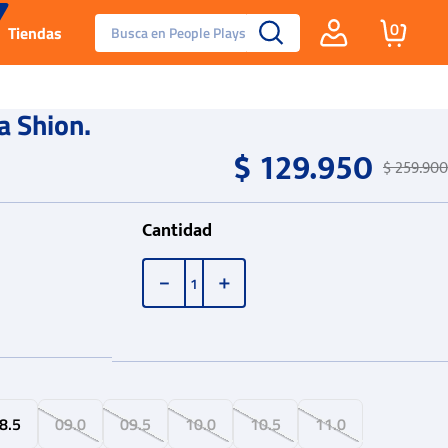
Busca en People Plays
0
Tiendas
Santa Fe
a Shion.
$
129
.
950
Guayos
$
259
.
900
Tenis
Cantidad
Reebok Fashion
－
＋
8.5
09.0
09.5
10.0
10.5
11.0