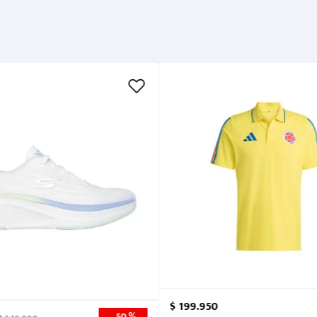
Métodos de pago
Cuidados
$
199
.
950
50 %