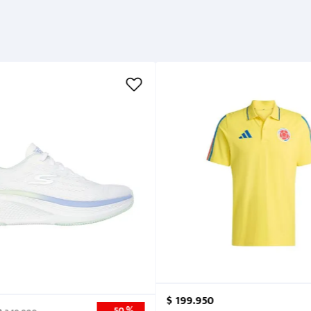
Métodos de pago
Cuidados
$
199
.
950
50 %