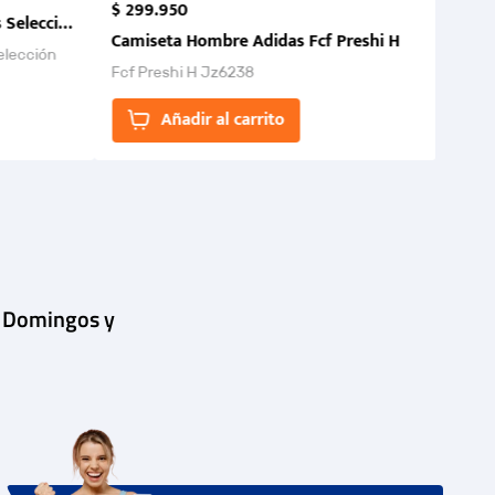
$
299
.
950
 Selección Colombia FCF 2026.
Camiseta Hombre Adidas Fcf Preshi H
elección
Fcf Preshi H Jz6238
ones para
Añadir al carrito
| Domingos y