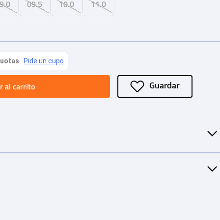
9.0
09.5
10.0
11.0
 al carrito