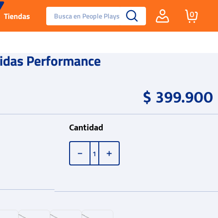
Busca en People Plays
0
Tiendas
Santa Fe
idas Performance
Guayos
$
399
.
900
Tenis
Cantidad
Reebok Fashion
－
＋