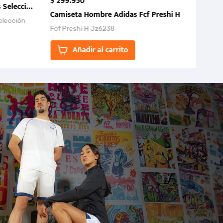
$
299
.
950
 Selección Colombia FCF 2026.
Camiseta Hombre Adidas Fcf Preshi H
elección
Fcf Preshi H Jz6238
ones para
Añadir al carrito