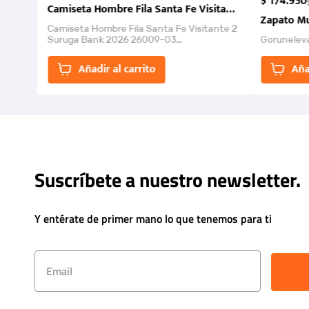
$
174
.
950
Camiseta Hombre Fila Santa Fe Visitante 2 Suruga Ba
Zapato Mu
Camiseta Hombre Fila Santa Fe Visitante 2
Suruga Bank 2026 26009-03
Gorunelev
El Rugido del Sol Naciente: “Primeros para
la Et...
Añadir al carrito
Aña
Suscríbete a nuestro newsletter.
Y entérate de primer mano lo que tenemos para ti