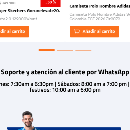
50 %
-
$
349
.
900
nk 2026
Camiseta Polo Hombre Adidas
jer Skechers Gorunelevate20.
Camiseta Polo Hombre Adidas S
ate2.0 129000Wmnt
Colombia FCF 2026 Jz9079
Camiseta polo con cierre de bot
un estilo de...
dir al carrito
Añadir al carrito
Soporte y atención al cliente por WhatsApp
rnes: 7:30am a 6:30pm | Sábados: 8:00 am a 7:00 pm 
festivos: 10:00 am a 6:00 pm