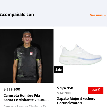
Acompañalo con
Ver más →
Sale
$
174
.
950
$
329
.
900
50 %
-
$
349
.
900
Camiseta Hombre Fila
Zapato Mujer Skechers
Santa Fe Visitante 2 Suruga
Gorunelevate20.
Bank 2026
Camiseta Hombre Fila Santa Fe