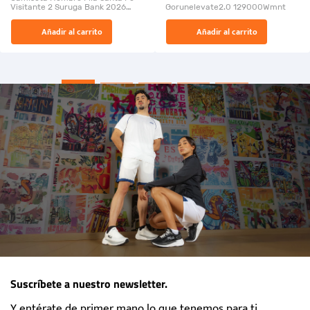
Visitante 2 Suruga Bank 2026
Gorunelevate2.0 129000Wmnt
26009-03
El Rugido del Sol Naciente:
Añadir al carrito
Añadir al carrito
“Primeros para la Et...
Suscríbete a nuestro newsletter.
Y entérate de primer mano lo que tenemos para ti