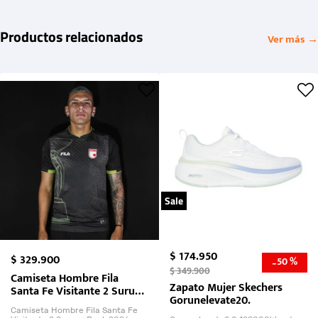
Productos relacionados
Ver más →
Sale
$
174
.
950
$
329
.
900
50 %
-
$
349
.
900
Camiseta Hombre Fila
Zapato Mujer Skechers
Santa Fe Visitante 2 Suruga
Gorunelevate20.
Bank 2026
Camiseta Hombre Fila Santa Fe