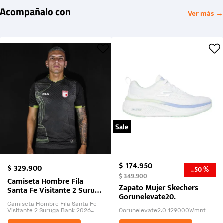
Acompañalo con
Ver más →
Sale
$
174
.
950
$
329
.
900
50 %
-
$
349
.
900
Camiseta Hombre Fila
Zapato Mujer Skechers
Santa Fe Visitante 2 Suruga
Gorunelevate20.
Bank 2026
Camiseta Hombre Fila Santa Fe
Visitante 2 Suruga Bank 2026
Gorunelevate2.0 129000Wmnt
26009-03
El Rugido del Sol Naciente: