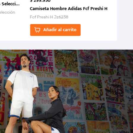
$
299
.
950
 Selección Colombia FCF 2026.
Camiseta Hombre Adidas Fcf Preshi H
elección
Fcf Preshi H Jz6238
ones para
Añadir al carrito