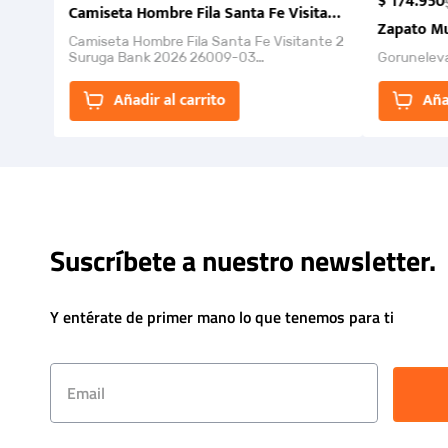
$
174
.
950
Camiseta Hombre Fila Santa Fe Visitante 2 Suruga Ba
Zapato Mu
Camiseta Hombre Fila Santa Fe Visitante 2
Suruga Bank 2026 26009-03
Gorunelev
El Rugido del Sol Naciente: “Primeros para
la Et...
Añadir al carrito
Aña
Suscríbete a nuestro newsletter.
Y entérate de primer mano lo que tenemos para ti