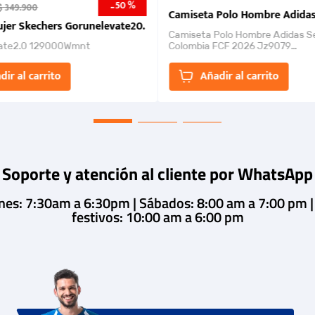
50 %
-
$
349
.
900
nk 2026
Camiseta Polo Hombre Adidas
jer Skechers Gorunelevate20.
Camiseta Polo Hombre Adidas S
ate2.0 129000Wmnt
Colombia FCF 2026 Jz9079
Camiseta polo con cierre de bot
un estilo de...
dir al carrito
Añadir al carrito
Soporte y atención al cliente por WhatsApp
rnes: 7:30am a 6:30pm | Sábados: 8:00 am a 7:00 pm 
festivos: 10:00 am a 6:00 pm