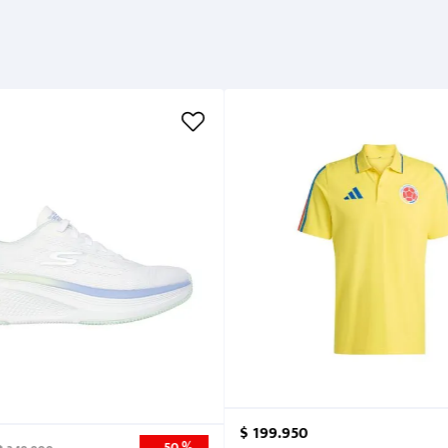
Garantía
Métodos de pago
Cuidados
$
199
.
950
50 %