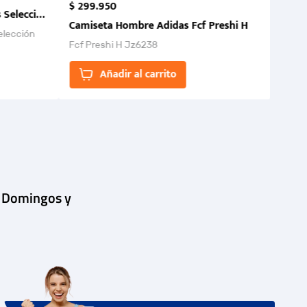
$
299
.
950
 Selección Colombia FCF 2026.
Camiseta Hombre Adidas Fcf Preshi H
elección
Fcf Preshi H Jz6238
ones para
Añadir al carrito
| Domingos y