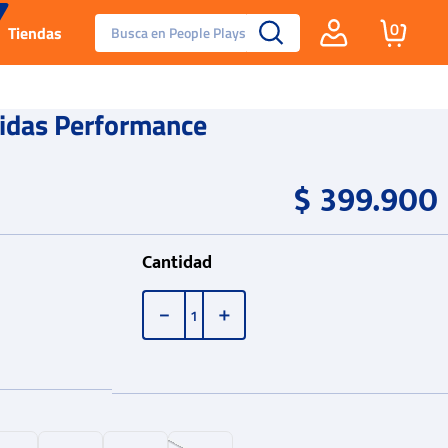
Busca en People Plays
0
Tiendas
Santa Fe
idas Performance
Guayos
$
399
.
900
Tenis
Cantidad
Reebok Fashion
－
＋