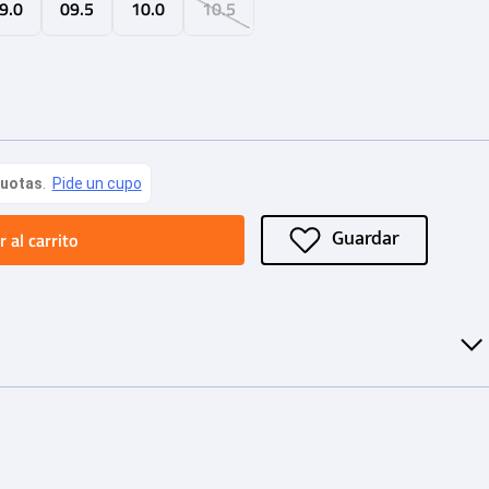
9.0
09.5
10.0
10.5
 al carrito