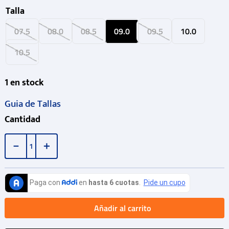
Talla
07.5
08.0
08.5
09.0
09.5
10.0
10.5
1
en stock
Guia de Tallas
Cantidad
－
＋
Añadir al carrito