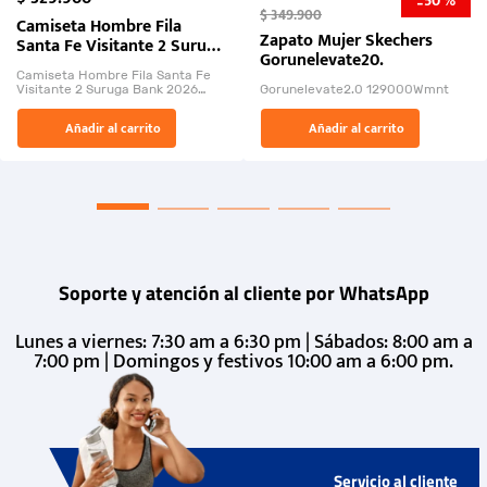
50 %
-
$
349
.
900
Camiseta Hombre Fila
Zapato Mujer Skechers
Santa Fe Visitante 2 Suruga
Gorunelevate20.
Bank 2026
Camiseta Hombre Fila Santa Fe
Visitante 2 Suruga Bank 2026
Gorunelevate2.0 129000Wmnt
26009-03
El Rugido del Sol Naciente:
Añadir al carrito
Añadir al carrito
“Primeros para la Et...
Soporte y atención al cliente por WhatsApp
Lunes a viernes: 7:30 am a 6:30 pm | Sábados: 8:00 am a
7:00 pm | Domingos y festivos 10:00 am a 6:00 pm.
Servicio al cliente