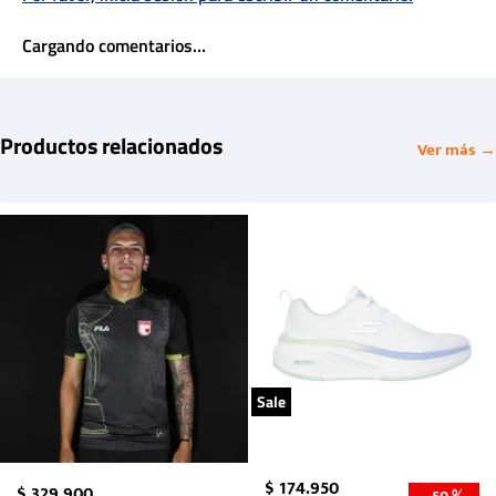
Cargando comentarios…
Productos relacionados
Ver más →
Sale
$
174
.
950
$
329
.
900