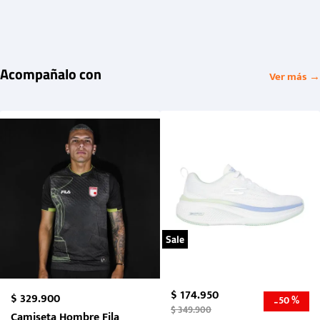
Acompañalo con
Ver más →
Sale
$
174
.
950
$
329
.
900
50 %
-
$
349
.
900
Camiseta Hombre Fila