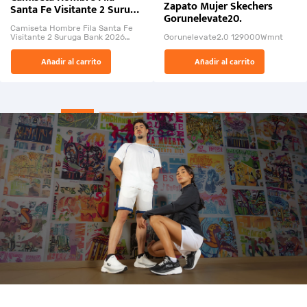
Zapato Mujer Skechers
Santa Fe Visitante 2 Suruga
Gorunelevate20.
Bank 2026
Camiseta Hombre Fila Santa Fe
Visitante 2 Suruga Bank 2026
Gorunelevate2.0 129000Wmnt
26009-03
El Rugido del Sol Naciente:
Añadir al carrito
Añadir al carrito
“Primeros para la Et...