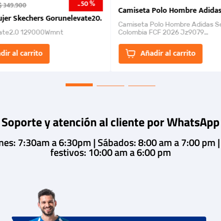
50 %
-
$
349
.
900
nk 2026
Camiseta Polo Hombre Adidas
jer Skechers Gorunelevate20.
Camiseta Polo Hombre Adidas S
ate2.0 129000Wmnt
Colombia FCF 2026 Jz9079
Camiseta polo con cierre de bot
un estilo de...
dir al carrito
Añadir al carrito
Soporte y atención al cliente por WhatsApp
rnes: 7:30am a 6:30pm | Sábados: 8:00 am a 7:00 pm 
festivos: 10:00 am a 6:00 pm