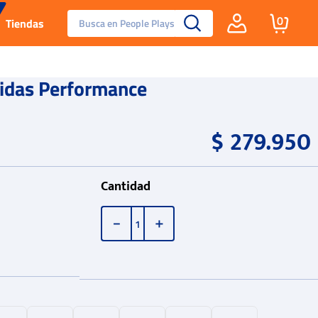
Busca en People Plays
0
Tiendas
Santa Fe
idas Performance
Guayos
$
279
.
950
Tenis
Cantidad
Reebok Fashion
－
＋