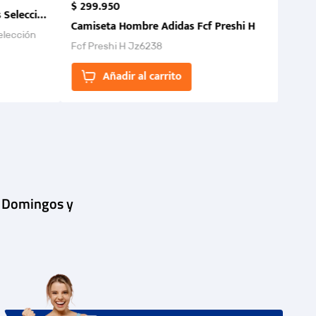
$
299
.
950
 Selección Colombia FCF 2026.
Camiseta Hombre Adidas Fcf Preshi H
elección
Fcf Preshi H Jz6238
ones para
Añadir al carrito
| Domingos y