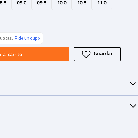
8.5
09.0
09.5
10.0
10.5
11.0
 al carrito