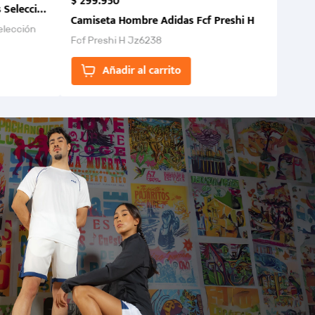
$
299
.
950
 Selección Colombia FCF 2026.
Camiseta Hombre Adidas Fcf Preshi H
elección
Fcf Preshi H Jz6238
ones para
Añadir al carrito