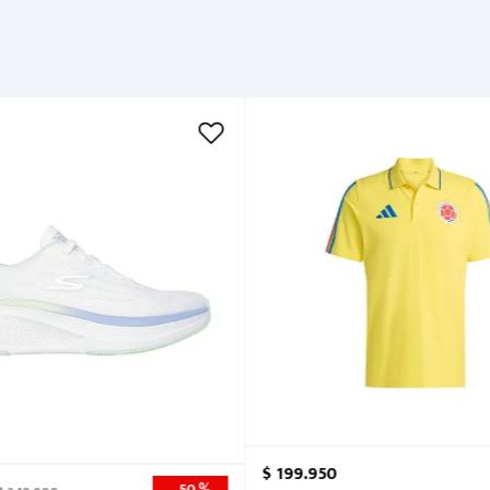
Métodos de pago
Cuidados
$
199
.
950
50 %