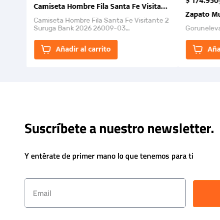
$
174
.
950
Camiseta Hombre Fila Santa Fe Visitante 2 Suruga Ba
Zapato Mu
Camiseta Hombre Fila Santa Fe Visitante 2
Suruga Bank 2026 26009-03
Gorunelev
El Rugido del Sol Naciente: “Primeros para
la Et...
Añadir al carrito
Aña
Suscríbete a nuestro newsletter.
Y entérate de primer mano lo que tenemos para ti