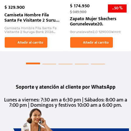
$
174
.
950
$
329
.
900
50 %
-
$
349
.
900
Camiseta Hombre Fila
Zapato Mujer Skechers
Santa Fe Visitante 2 Suruga
Gorunelevate20.
Bank 2026
Camiseta Hombre Fila Santa Fe
Visitante 2 Suruga Bank 2026
Gorunelevate2.0 129000Wmnt
26009-03
El Rugido del Sol Naciente:
Añadir al carrito
Añadir al carrito
“Primeros para la Et...
Soporte y atención al cliente por WhatsApp
Lunes a viernes: 7:30 am a 6:30 pm | Sábados: 8:00 am a
7:00 pm | Domingos y festivos 10:00 am a 6:00 pm.