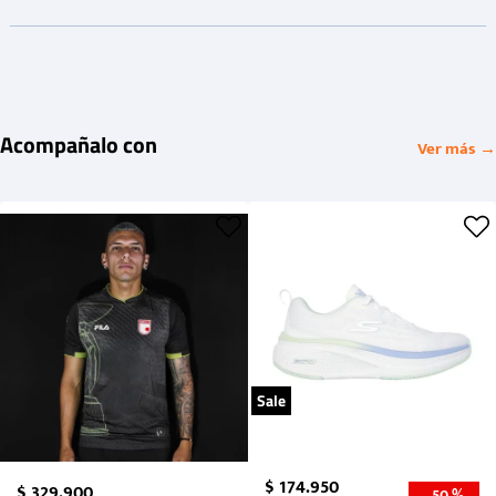
Acompañalo con
Ver más →
Sale
$
174
.
950
$
329
.
900
50 %