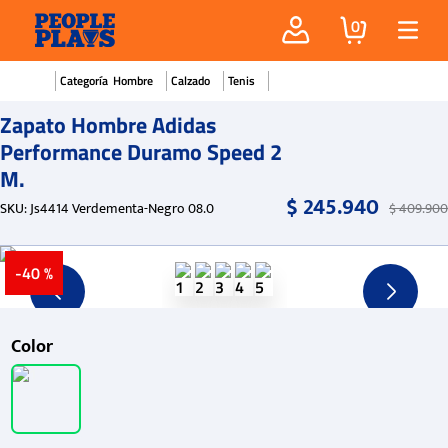
0
Hombre
Calzado
Tenis
Zapato Hombre Adidas
Performance Duramo Speed 2
M.
$
245
.
940
SKU
:
Js4414 Verdementa-Negro 08.0
$
409
.
900
-
40 %
Color