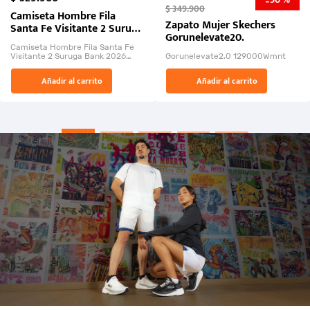
-
$
349
.
900
Camiseta Hombre Fila
Zapato Mujer Skechers
Santa Fe Visitante 2 Suruga
Gorunelevate20.
Bank 2026
Camiseta Hombre Fila Santa Fe
Visitante 2 Suruga Bank 2026
Gorunelevate2.0 129000Wmnt
26009-03
El Rugido del Sol Naciente:
Añadir al carrito
Añadir al carrito
“Primeros para la Et...