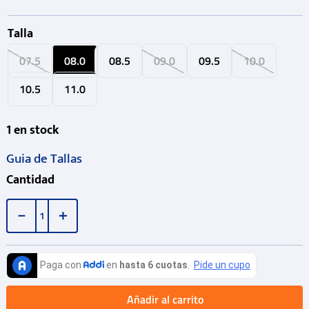
Talla
07.5
08.0
08.5
09.0
09.5
10.0
10.5
11.0
1
en stock
Guia de Tallas
Cantidad
－
＋
Añadir al carrito