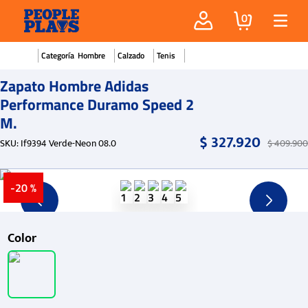
0
Hombre
Calzado
Tenis
Zapato Hombre Adidas
Performance Duramo Speed 2
M.
$
327
.
920
SKU
:
If9394 Verde-Neon 08.0
$
409
.
900
-
20 %
Color