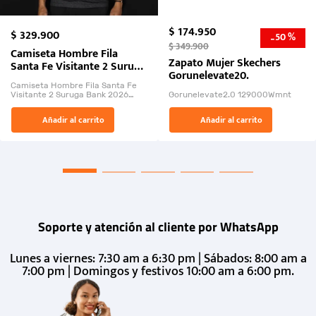
$
174
.
950
$
329
.
900
50 %
-
$
349
.
900
Camiseta Hombre Fila
Zapato Mujer Skechers
Santa Fe Visitante 2 Suruga
Gorunelevate20.
Bank 2026
Camiseta Hombre Fila Santa Fe
Visitante 2 Suruga Bank 2026
Gorunelevate2.0 129000Wmnt
26009-03
El Rugido del Sol Naciente:
Añadir al carrito
Añadir al carrito
“Primeros para la Et...
Soporte y atención al cliente por WhatsApp
Lunes a viernes: 7:30 am a 6:30 pm | Sábados: 8:00 am a
7:00 pm | Domingos y festivos 10:00 am a 6:00 pm.