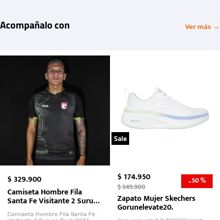
Acompañalo con
Ver más →
Sale
$
174
.
950
$
329
.
900
50 %
-
$
349
.
900
Camiseta Hombre Fila
Zapato Mujer Skechers
Santa Fe Visitante 2 Suruga
Gorunelevate20.
Bank 2026
Camiseta Hombre Fila Santa Fe