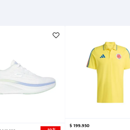
Métodos de pago
Cuidados
$
199
.
950
50 %