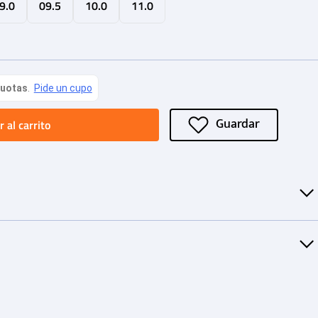
9.0
09.5
10.0
11.0
 al carrito