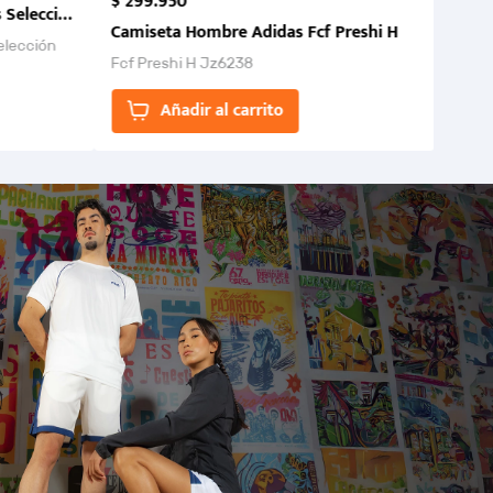
$
299
.
950
 Selección Colombia FCF 2026.
Camiseta Hombre Adidas Fcf Preshi H
elección
Fcf Preshi H Jz6238
ones para
Añadir al carrito