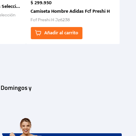
$
299
.
950
 Selección Colombia FCF 2026.
Camiseta Hombre Adidas Fcf Preshi H
elección
Fcf Preshi H Jz6238
ones para
Añadir al carrito
| Domingos y