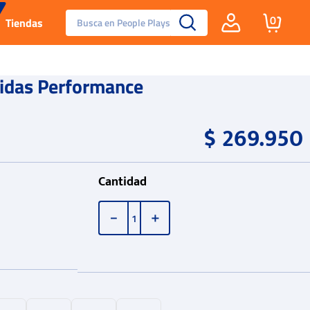
Busca en People Plays
0
Tiendas
Santa Fe
idas Performance
Guayos
$
269
.
950
Tenis
Cantidad
Reebok Fashion
－
＋