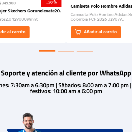
50 %
-
$
349
.
900
nk 2026
Camiseta Polo Hombre Adidas
jer Skechers Gorunelevate20.
Camiseta Polo Hombre Adidas S
ate2.0 129000Wmnt
Colombia FCF 2026 Jz9079
Camiseta polo con cierre de bot
un estilo de...
dir al carrito
Añadir al carrito
Soporte y atención al cliente por WhatsApp
rnes: 7:30am a 6:30pm | Sábados: 8:00 am a 7:00 pm 
festivos: 10:00 am a 6:00 pm