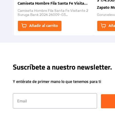
$
174
.
950
Camiseta Hombre Fila Santa Fe Visitante 2 Suruga Ba
Zapato Mu
Camiseta Hombre Fila Santa Fe Visitante 2
Suruga Bank 2026 26009-03
Gorunelev
El Rugido del Sol Naciente: “Primeros para
la Et...
Añadir al carrito
Aña
Suscríbete a nuestro newsletter.
Y entérate de primer mano lo que tenemos para ti