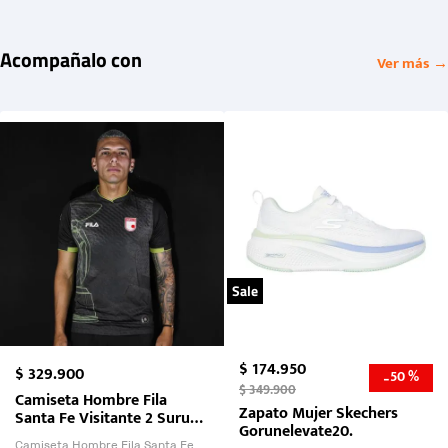
Acompañalo con
Ver más →
Sale
$
174
.
950
$
329
.
900
50 %
-
$
349
.
900
Camiseta Hombre Fila
Zapato Mujer Skechers
Santa Fe Visitante 2 Suruga
Gorunelevate20.
Bank 2026
Camiseta Hombre Fila Santa Fe