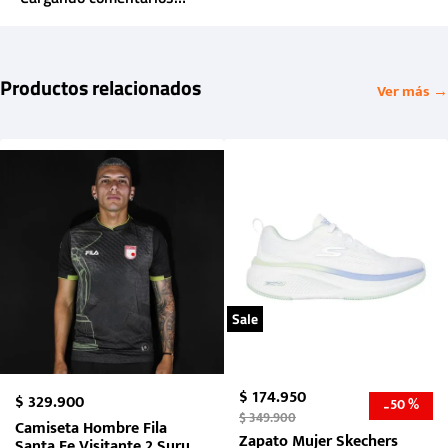
Productos relacionados
Ver más →
Sale
$
174
.
950
$
329
.
900
50 %
-
$
349
.
900
Camiseta Hombre Fila
Zapato Mujer Skechers
Santa Fe Visitante 2 Suruga