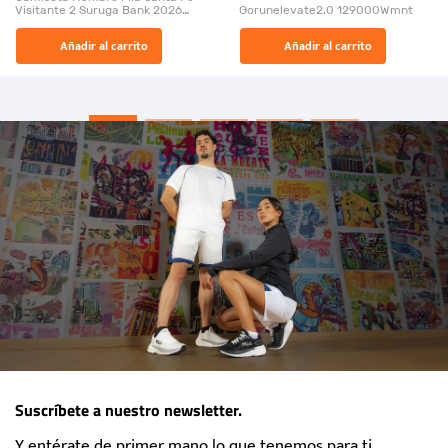
Visitante 2 Suruga Bank 2026
Gorunelevate2.0 129000Wmnt
26009-03
El Rugido del Sol Naciente:
Añadir al carrito
Añadir al carrito
“Primeros para la Et...
Suscríbete a nuestro newsletter.
Y entérate de primer mano lo que tenemos para ti