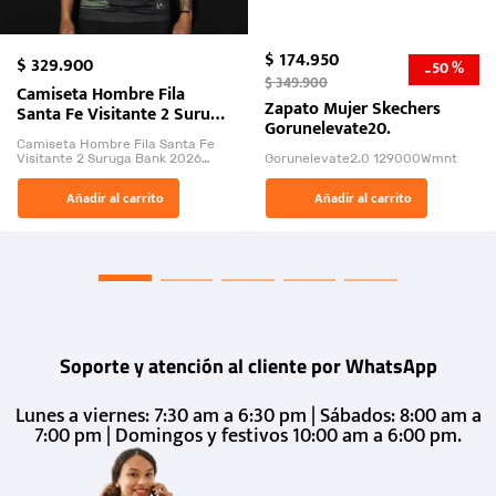
$
174
.
950
$
329
.
900
50 %
-
$
349
.
900
Camiseta Hombre Fila
Zapato Mujer Skechers
Santa Fe Visitante 2 Suruga
Gorunelevate20.
Bank 2026
Camiseta Hombre Fila Santa Fe
Visitante 2 Suruga Bank 2026
Gorunelevate2.0 129000Wmnt
26009-03
El Rugido del Sol Naciente:
Añadir al carrito
Añadir al carrito
“Primeros para la Et...
Soporte y atención al cliente por WhatsApp
Lunes a viernes: 7:30 am a 6:30 pm | Sábados: 8:00 am a
7:00 pm | Domingos y festivos 10:00 am a 6:00 pm.