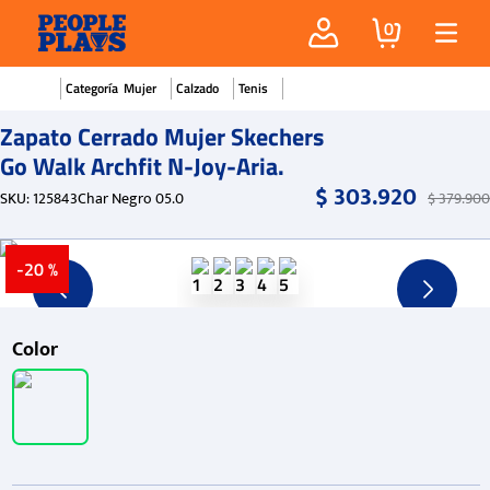
0
Mujer
Calzado
Tenis
Zapato Cerrado Mujer Skechers
Go Walk Archfit N-Joy-Aria.
$
303
.
920
SKU
:
125843Char Negro 05.0
$
379
.
900
-
20 %
Color