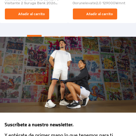
Visitante 2 Suruga Bank 2026
Gorunelevate2.0 129000Wmnt
26009-03
El Rugido del Sol Naciente:
Añadir al carrito
Añadir al carrito
“Primeros para la Et...
Suscríbete a nuestro newsletter.
Y entérate de primer mano lo que tenemos para ti