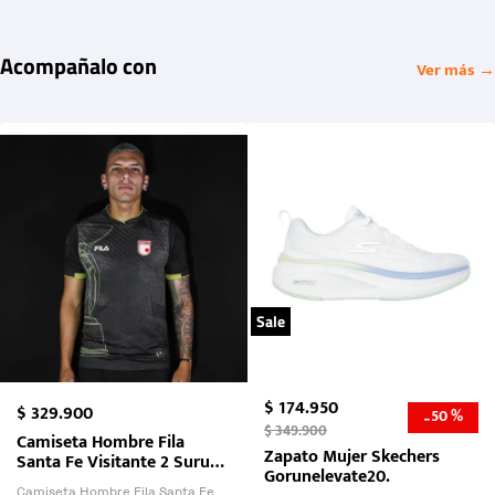
Acompañalo con
Ver más →
Sale
$
174
.
950
$
329
.
900
50 %
-
$
349
.
900
Camiseta Hombre Fila
Zapato Mujer Skechers
Santa Fe Visitante 2 Suruga
Gorunelevate20.
Bank 2026
Camiseta Hombre Fila Santa Fe