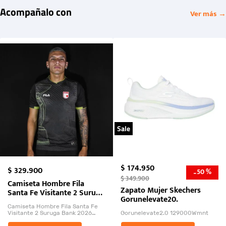
Acompañalo con
Ver más →
Sale
$
174
.
950
$
329
.
900
50 %
-
$
349
.
900
Camiseta Hombre Fila
Zapato Mujer Skechers
Santa Fe Visitante 2 Suruga
Gorunelevate20.
Bank 2026
Camiseta Hombre Fila Santa Fe
Visitante 2 Suruga Bank 2026
Gorunelevate2.0 129000Wmnt
26009-03
El Rugido del Sol Naciente: