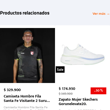
Productos relacionados
Ver más →
Sale
$
174
.
950
$
329
.
900
50 %
-
$
349
.
900
Camiseta Hombre Fila
Zapato Mujer Skechers
Santa Fe Visitante 2 Suruga
Gorunelevate20.
Bank 2026
Camiseta Hombre Fila Santa Fe