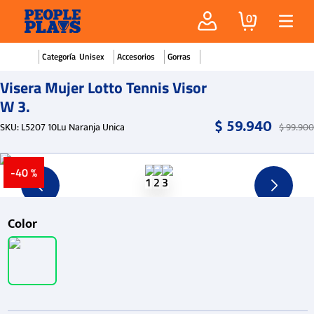
0
Unisex
Accesorios
Gorras
Visera Mujer Lotto Tennis Visor
W 3.
$
59
.
940
SKU
:
L5207 10Lu Naranja Unica
$
99
.
900
-
40 %
Color