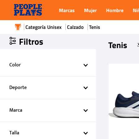
Marcas
Mujer
Hombre
Ni
Unisex
Calzado
Tenis
Filtros
Tenis
Color
Azul
Blanco
Deporte
RUNNING
FASHION
Marca
adidas
REEBOK
Talla