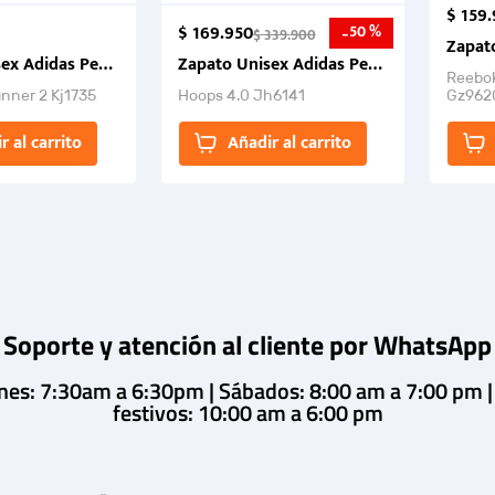
$
159
.
$
169
.
950
50 %
-
$
339
.
900
Zapat
sex Adidas Performance Response Runner 2.
Zapato Unisex Adidas Performance Hoop
Reebo
nner 2 Kj1735
Hoops 4.0 Jh6141
Gz9620
cadena
deport
r al carrito
Añadir al carrito
amplia
product
Soporte y atención al cliente por WhatsApp
rnes: 7:30am a 6:30pm | Sábados: 8:00 am a 7:00 pm 
festivos: 10:00 am a 6:00 pm