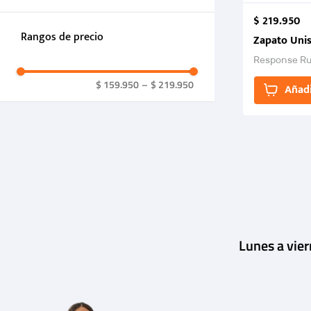
$
219
.
950
07.0
07.5
09.0
09.5
10.0
Rangos de precio
Zapato Uni
10.5
11.0
11.5
12.0
Response Ru
$ 159.950
–
$ 219.950
Añadi
Lunes a vie