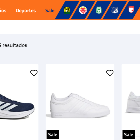
ños
Deportes
Sale
3
Sale
Sale