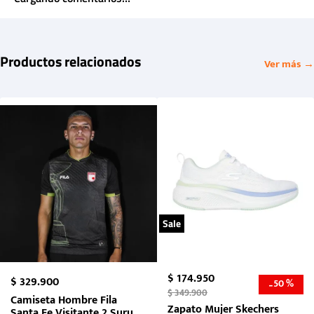
Productos relacionados
Ver más →
Sale
$
174
.
950
$
329
.
900
50 %
-
$
349
.
900
Camiseta Hombre Fila
Zapato Mujer Skechers
Santa Fe Visitante 2 Suruga