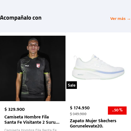
Acompañalo con
Ver más →
Sale
$
174
.
950
$
329
.
900
50 %
-
$
349
.
900
Camiseta Hombre Fila
Zapato Mujer Skechers
Santa Fe Visitante 2 Suruga
Gorunelevate20.
Bank 2026
Camiseta Hombre Fila Santa Fe