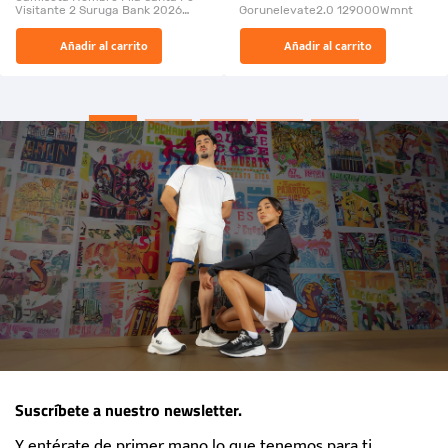
Visitante 2 Suruga Bank 2026
Gorunelevate2.0 129000Wmnt
26009-03
El Rugido del Sol Naciente:
Añadir al carrito
Añadir al carrito
“Primeros para la Et...
Suscríbete a nuestro newsletter.
Y entérate de primer mano lo que tenemos para ti