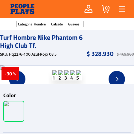
0
Hombre
Calzado
Guayos
Turf Hombre Nike Phantom 6
High Club Tf.
$
328
.
930
SKU
:
Hq2276-400 Azul-Rojo 08.5
$
469
.
900
-
30 %
Color