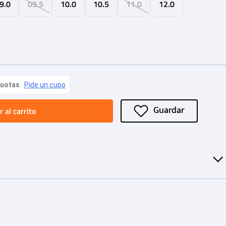
9.0
09.5
10.0
10.5
11.0
12.0
 al carrito