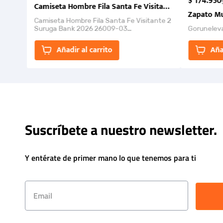
$
174
.
950
Camiseta Hombre Fila Santa Fe Visitante 2 Suruga Ba
Zapato Mu
Camiseta Hombre Fila Santa Fe Visitante 2
Suruga Bank 2026 26009-03
Gorunelev
El Rugido del Sol Naciente: “Primeros para
la Et...
Añadir al carrito
Aña
Suscríbete a nuestro newsletter.
Y entérate de primer mano lo que tenemos para ti