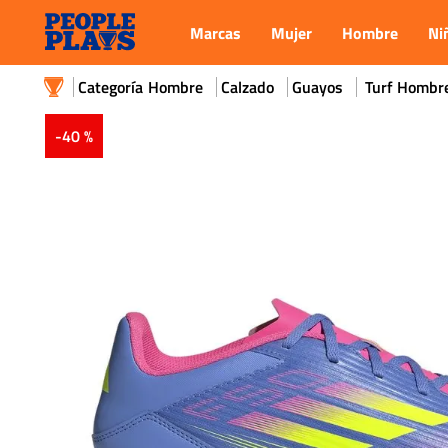
Marcas
Mujer
Hombre
Ni
Hombre
Calzado
Guayos
Turf Hombre
-
40 %