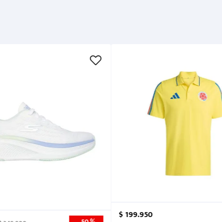
Garantía
Métodos de pago
Cuidados
$
199
.
950
50 %