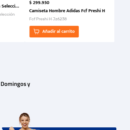
$
299
.
950
 Selección Colombia FCF 2026.
Camiseta Hombre Adidas Fcf Preshi H
elección
Fcf Preshi H Jz6238
ones para
Añadir al carrito
| Domingos y