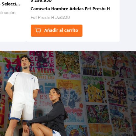
$
299
.
950
 Selección Colombia FCF 2026.
Camiseta Hombre Adidas Fcf Preshi H
elección
Fcf Preshi H Jz6238
ones para
Añadir al carrito