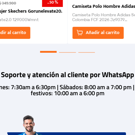
50 %
-
$
349
.
900
nk 2026
Camiseta Polo Hombre Adidas
jer Skechers Gorunelevate20.
Camiseta Polo Hombre Adidas S
ate2.0 129000Wmnt
Colombia FCF 2026 Jz9079
Camiseta polo con cierre de bot
un estilo de...
dir al carrito
Añadir al carrito
Soporte y atención al cliente por WhatsApp
rnes: 7:30am a 6:30pm | Sábados: 8:00 am a 7:00 pm 
festivos: 10:00 am a 6:00 pm