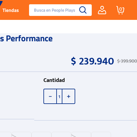
Busca en People Plays
0
Tiendas
Santa Fe
as Performance
Guayos
$
239
.
940
$
399
.
900
Tenis
Cantidad
Reebok Fashion
－
＋