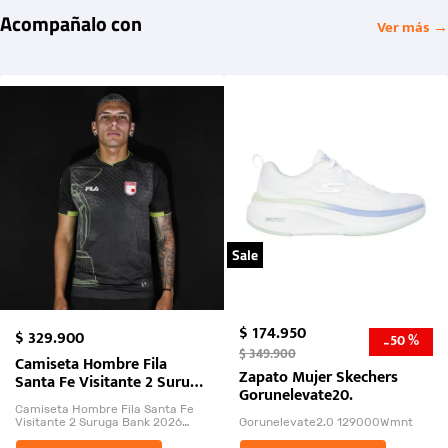
Acompañalo con
Ver más →
Sale
$
174
.
950
$
329
.
900
50 %
-
$
349
.
900
Camiseta Hombre Fila
Zapato Mujer Skechers
Santa Fe Visitante 2 Suruga
Gorunelevate20.
Bank 2026
Camiseta Hombre Fila Santa Fe
Visitante 2 Suruga Bank 2026
Gorunelevate2.0 129000Wmnt
26009-03
El Rugido del Sol Naciente: