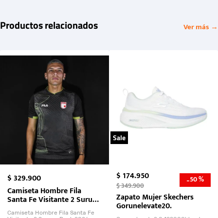
Productos relacionados
Ver más →
Sale
$
174
.
950
$
329
.
900
50 %
-
$
349
.
900
Camiseta Hombre Fila
Zapato Mujer Skechers
Santa Fe Visitante 2 Suruga
Gorunelevate20.
Bank 2026
Camiseta Hombre Fila Santa Fe