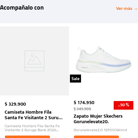
Acompañalo con
Ver más →
Sale
$
174
.
950
$
329
.
900
50 %
-
$
349
.
900
Camiseta Hombre Fila
Zapato Mujer Skechers
Santa Fe Visitante 2 Suruga
Gorunelevate20.
Bank 2026
Camiseta Hombre Fila Santa Fe
Visitante 2 Suruga Bank 2026
Gorunelevate2.0 129000Wmnt
26009-03
El Rugido del Sol Naciente: