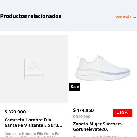
Productos relacionados
Ver más →
Sale
$
174
.
950
$
329
.
900
50 %
-
$
349
.
900
Camiseta Hombre Fila
Zapato Mujer Skechers
Santa Fe Visitante 2 Suruga
Gorunelevate20.
Bank 2026
Camiseta Hombre Fila Santa Fe