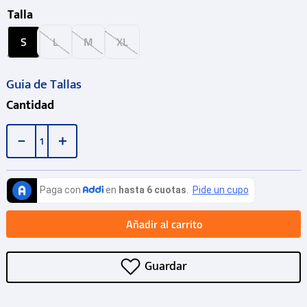
Talla
S
L
M
XL
Guia de Tallas
Cantidad
－
＋
Añadir al carrito