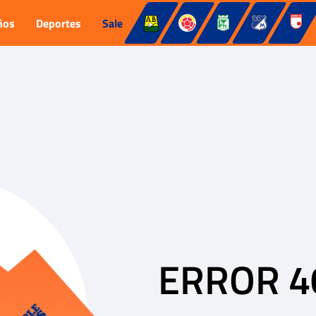
ños
Deportes
Sale
ERROR 4