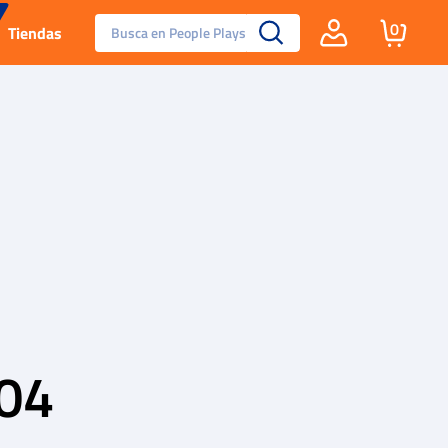
Busca en People Plays
0
Tiendas
Santa Fe
Guayos
Tenis
Reebok Fashion
04