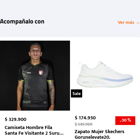
Acompañalo con
Ver más →
Sale
$
174
.
950
$
329
.
900
50 %
-
$
349
.
900
Camiseta Hombre Fila
Zapato Mujer Skechers
Santa Fe Visitante 2 Suruga
Gorunelevate20.
Bank 2026