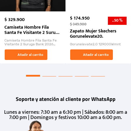
$
174
.
950
$
329
.
900
50 %
-
$
349
.
900
Camiseta Hombre Fila
Zapato Mujer Skechers
Santa Fe Visitante 2 Suruga
Gorunelevate20.
Bank 2026
Camiseta Hombre Fila Santa Fe
Visitante 2 Suruga Bank 2026
Gorunelevate2.0 129000Wmnt
26009-03
El Rugido del Sol Naciente:
Añadir al carrito
Añadir al carrito
“Primeros para la Et...
Soporte y atención al cliente por WhatsApp
Lunes a viernes: 7:30 am a 6:30 pm | Sábados: 8:00 am a
7:00 pm | Domingos y festivos 10:00 am a 6:00 pm.