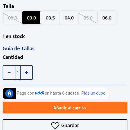
Talla
02.0
03.0
03.5
04.0
05.0
06.0
1
en stock
Guia de Tallas
Cantidad
－
＋
Añadir al carrito