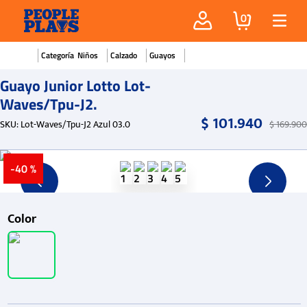
0
Niños
Calzado
Guayos
Guayo Junior Lotto Lot-
Waves/Tpu-J2.
$
101
.
940
SKU
:
Lot-Waves/Tpu-J2 Azul 03.0
$
169
.
900
-
40 %
Color