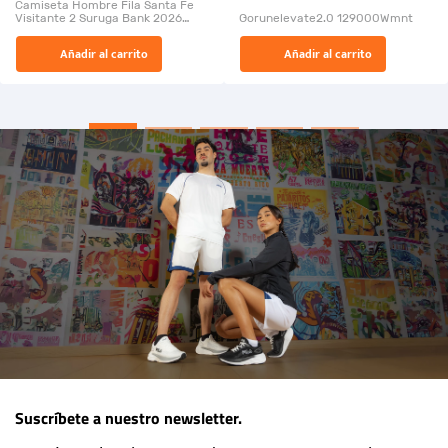
Camiseta Hombre Fila Santa Fe
Visitante 2 Suruga Bank 2026
Gorunelevate2.0 129000Wmnt
26009-03
El Rugido del Sol Naciente:
Añadir al carrito
Añadir al carrito
“Primeros para la Et...
Suscríbete a nuestro newsletter.