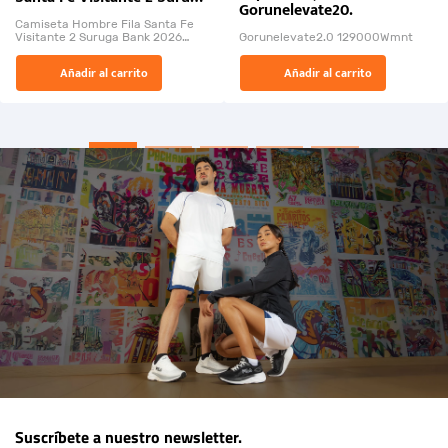
Gorunelevate20.
Bank 2026
Camiseta Hombre Fila Santa Fe
Visitante 2 Suruga Bank 2026
Gorunelevate2.0 129000Wmnt
26009-03
El Rugido del Sol Naciente:
Añadir al carrito
Añadir al carrito
“Primeros para la Et...
Suscríbete a nuestro newsletter.