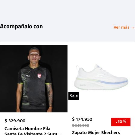
Acompañalo con
Ver más →
Sale
$
174
.
950
$
329
.
900
50 %
-
$
349
.
900
Camiseta Hombre Fila
Zapato Mujer Skechers
Santa Fe Visitante 2 Suruga