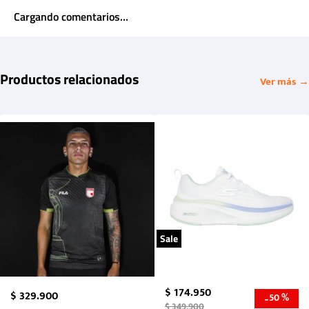
Cargando comentarios…
Productos relacionados
Ver más →
Sale
$
174
.
950
$
329
.
900
50 %
-
$
349
.
900