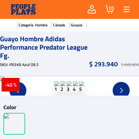
0
Hombre
Calzado
Guayos
Guayo Hombre Adidas
Performance Predator League
Fg.
$
293
.
940
SKU
:
If6348 Azul 08.5
$
489
.
900
-
40 %
Color