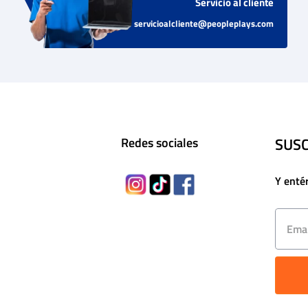
Servicio al cliente
servicioalcliente@peopleplays.com
SUSC
Redes sociales
Y enté