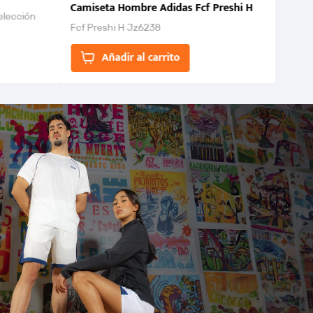
Camiseta Hombre Adidas Fcf Preshi H
elección
Fcf Preshi H Jz6238
ones para
Añadir al carrito