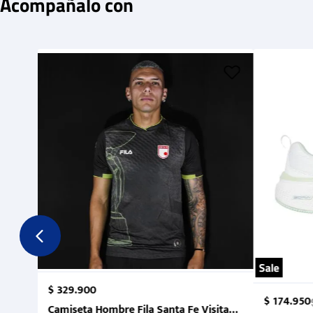
Acompañalo con
Sale
$
329
.
900
$
174
.
950
Camiseta Hombre Fila Santa Fe Visitante 2 Suruga Ba