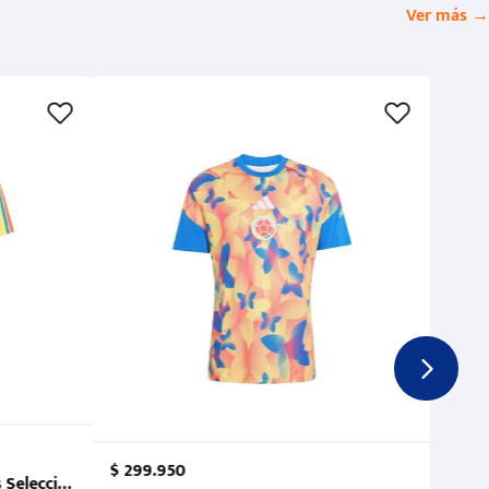
Ver más →
$
299
.
950
 Selección Colombia FCF 2026.