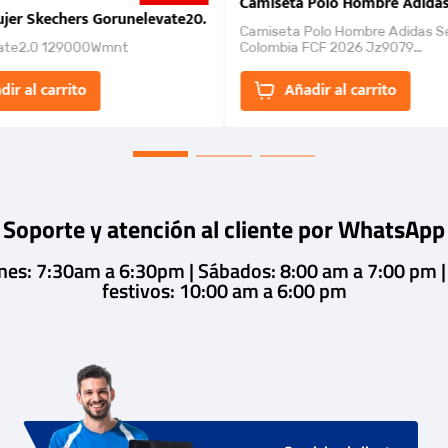
nk 2026
Camiseta Polo Hombre Adidas
jer Skechers Gorunelevate20.
Camiseta Polo Hombre Adidas S
ate2.0 129000Wmnt
Colombia FCF 2026 Jz9079
Camiseta polo con cierre de bot
un estilo de...
dir al carrito
Añadir al carrito
Soporte y atención al cliente por WhatsApp
rnes: 7:30am a 6:30pm | Sábados: 8:00 am a 7:00 pm 
festivos: 10:00 am a 6:00 pm