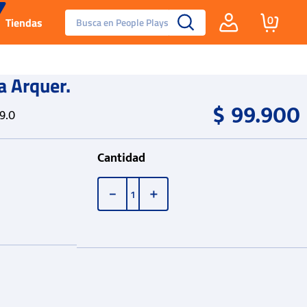
Busca en People Plays
0
Tiendas
Santa Fe
a Arquer.
$
99
.
900
Guayos
9.0
Tenis
Cantidad
Reebok Fashion
－
＋