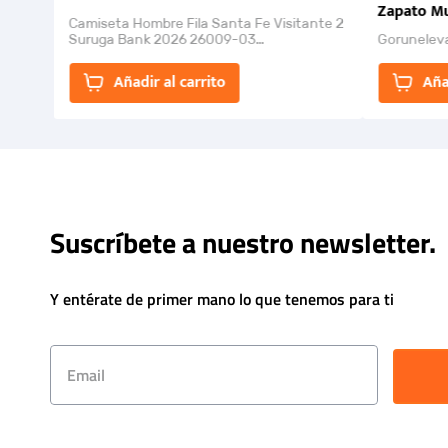
Zapato Mu
Camiseta Hombre Fila Santa Fe Visitante 2
Suruga Bank 2026 26009-03
Gorunelev
El Rugido del Sol Naciente: “Primeros para
la Et...
Añadir al carrito
Aña
Suscríbete a nuestro newsletter.
Y entérate de primer mano lo que tenemos para ti