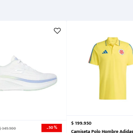
Métodos de pago
Cuidados
$
199
.
950
50 %
-
$
349
.
900
nk 2026
Camiseta Polo Hombre Adidas