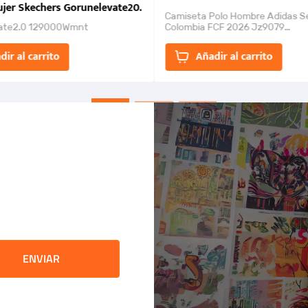
jer Skechers Gorunelevate20.
Camiseta Polo Hombre Adidas S
ate2.0 129000Wmnt
Colombia FCF 2026 Jz9079
Camiseta polo con cierre de bot
un estilo de...
dir al carrito
Añadir al carrito
ENVIAR