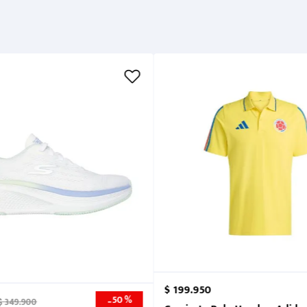
$
199
.
950
50 %
-
$
349
.
900