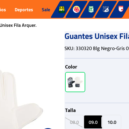
ños
Deportes
Sale
nisex Fila Arquer.
Guantes Unisex Fil
SKU
:
330320 Blg Negro-Gris 0
Color
Talla
08.0
09.0
10.0