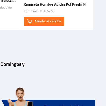
 Selección Colombia FCF 2026.
Camiseta Hombre Adidas Fcf Preshi H
elección
Fcf Preshi H Jz6238
ones para
Añadir al carrito
| Domingos y