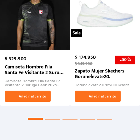
Sale
$
174
.
950
$
329
.
900
50 %
-
$
349
.
900
Camiseta Hombre Fila
Zapato Mujer Skechers
Santa Fe Visitante 2 Suruga
Gorunelevate20.
Bank 2026
Camiseta Hombre Fila Santa Fe
Visitante 2 Suruga Bank 2026
Gorunelevate2.0 129000Wmnt
26009-03
El Rugido del Sol Naciente:
Añadir al carrito
Añadir al carrito
“Primeros para la Et...