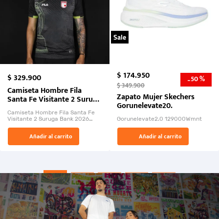
Sale
$
174
.
950
$
329
.
900
50 %
-
$
349
.
900
Camiseta Hombre Fila
Zapato Mujer Skechers
Santa Fe Visitante 2 Suruga
Gorunelevate20.
Bank 2026
Camiseta Hombre Fila Santa Fe
Visitante 2 Suruga Bank 2026
Gorunelevate2.0 129000Wmnt
26009-03
El Rugido del Sol Naciente:
Añadir al carrito
Añadir al carrito
“Primeros para la Et...