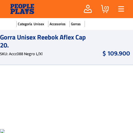
0
Unisex
Accesorios
Gorras
Gorra Unisex Reebok Aflex Cap
20.
$
109
.
900
SKU
:
Accc088 Negro L/Xl