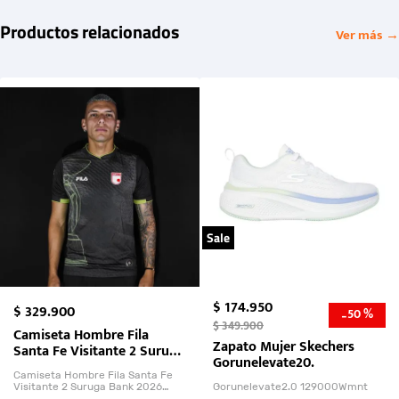
Productos relacionados
Ver más →
Sale
$
174
.
950
$
329
.
900
50 %
-
$
349
.
900
Camiseta Hombre Fila
Zapato Mujer Skechers
Santa Fe Visitante 2 Suruga
Gorunelevate20.
Bank 2026
Camiseta Hombre Fila Santa Fe
Visitante 2 Suruga Bank 2026
Gorunelevate2.0 129000Wmnt
26009-03