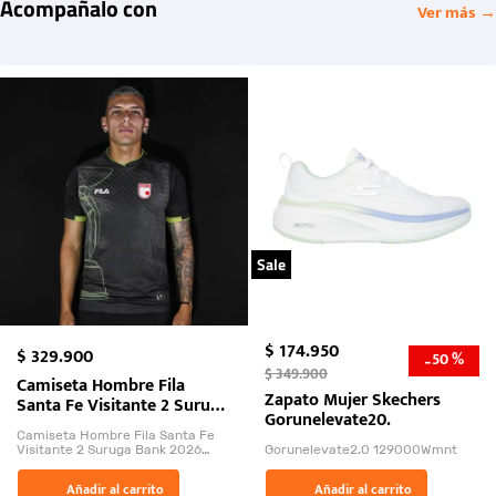
Acompañalo con
Ver más →
Sale
$
174
.
950
$
329
.
900
50 %
-
$
349
.
900
Camiseta Hombre Fila
Zapato Mujer Skechers
Santa Fe Visitante 2 Suruga
Gorunelevate20.
Bank 2026
Camiseta Hombre Fila Santa Fe
Visitante 2 Suruga Bank 2026
Gorunelevate2.0 129000Wmnt
26009-03
El Rugido del Sol Naciente:
Añadir al carrito
Añadir al carrito
“Primeros para la Et...