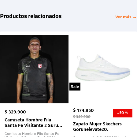
Productos relacionados
Ver más →
Sale
$
174
.
950
$
329
.
900
50 %
-
$
349
.
900
Camiseta Hombre Fila
Zapato Mujer Skechers
Santa Fe Visitante 2 Suruga
Gorunelevate20.
Bank 2026
Camiseta Hombre Fila Santa Fe