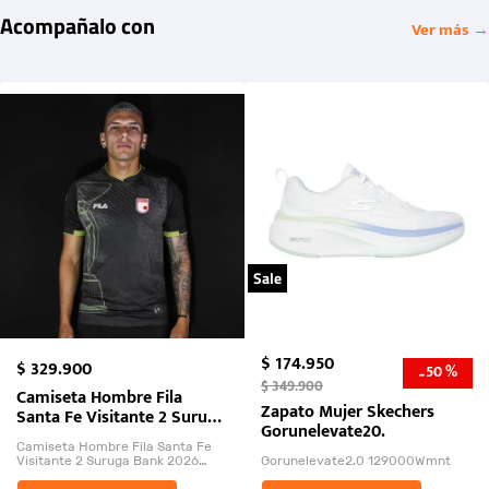
Acompañalo con
Ver más →
Sale
$
174
.
950
$
329
.
900
50 %
-
$
349
.
900
Camiseta Hombre Fila
Zapato Mujer Skechers
Santa Fe Visitante 2 Suruga
Gorunelevate20.
Bank 2026
Camiseta Hombre Fila Santa Fe
Visitante 2 Suruga Bank 2026
Gorunelevate2.0 129000Wmnt
26009-03
El Rugido del Sol Naciente: