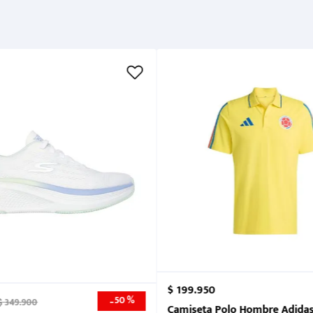
Métodos de pago
Cuidados
$
199
.
950
50 %
-
$
349
.
900
nk 2026
Camiseta Polo Hombre Adidas