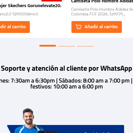
nk 2026
Camiseta Polo Hombre Adidas
jer Skechers Gorunelevate20.
Camiseta Polo Hombre Adidas S
ate2.0 129000Wmnt
Colombia FCF 2026 Jz9079
Camiseta polo con cierre de bot
un estilo de...
dir al carrito
Añadir al carrito
Soporte y atención al cliente por WhatsApp
rnes: 7:30am a 6:30pm | Sábados: 8:00 am a 7:00 pm 
festivos: 10:00 am a 6:00 pm