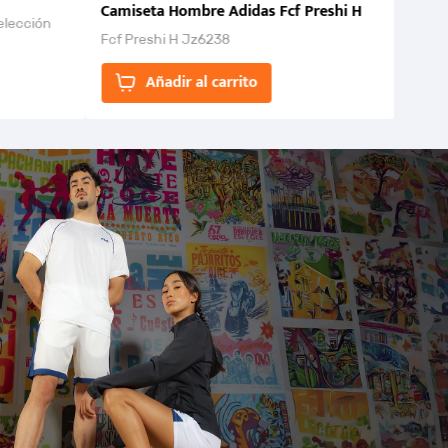
Camiseta Hombre Adidas Fcf Preshi H
elección
Fcf Preshi H Jz6238
ones para
Añadir al carrito