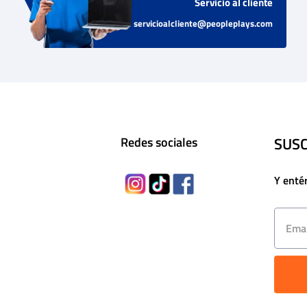
Servicio al cliente
servicioalcliente@peopleplays.com
SUSC
Redes sociales
Y enté