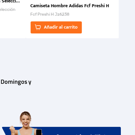
 Selección Colombia FCF 2026.
Camiseta Hombre Adidas Fcf Preshi H
elección
Fcf Preshi H Jz6238
ones para
Añadir al carrito
| Domingos y