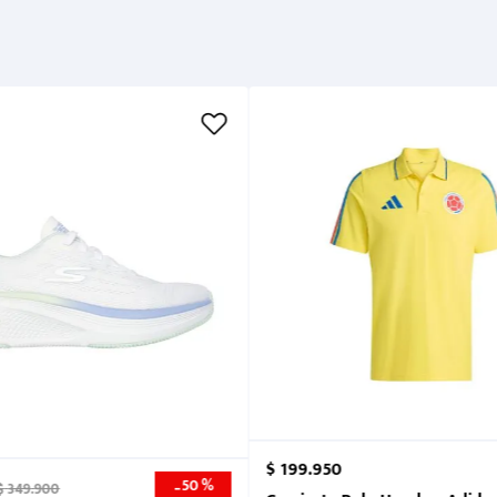
$
199
.
950
50 %
-
$
349
.
900