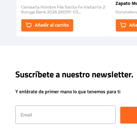
Zapato Mu
Camiseta Hombre Fila Santa Fe Visitante 2
Suruga Bank 2026 26009-03
Gorunelev
El Rugido del Sol Naciente: “Primeros para
la Et...
Añadir al carrito
Aña
Suscríbete a nuestro newsletter.
Y entérate de primer mano lo que tenemos para ti