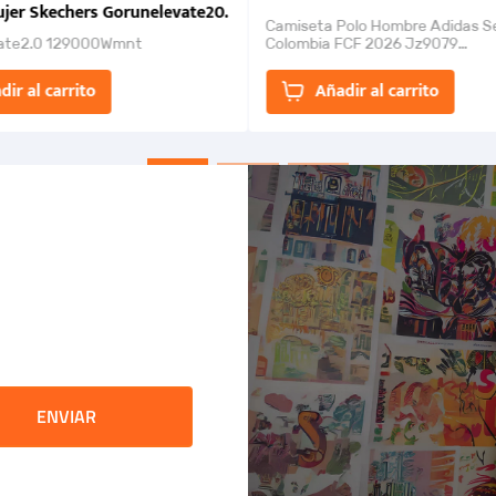
jer Skechers Gorunelevate20.
Camiseta Polo Hombre Adidas S
ate2.0 129000Wmnt
Colombia FCF 2026 Jz9079
Camiseta polo con cierre de bot
un estilo de...
dir al carrito
Añadir al carrito
ENVIAR