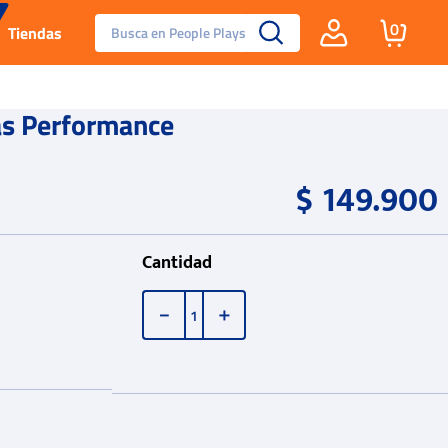
Busca en People Plays
0
Tiendas
Santa Fe
as Performance
Guayos
$
149
.
900
Tenis
Cantidad
Reebok Fashion
－
＋