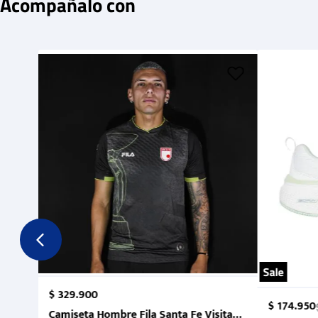
Acompañalo con
Sale
$
329
.
900
$
174
.
950
Camiseta Hombre Fila Santa Fe Visitante 2 Suruga Ba