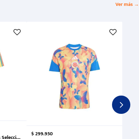
Ver más →
$
299
.
950
 Selección Colombia FCF 2026.