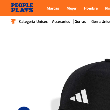
Marcas
Mujer
Hombre
Ni
Unisex
Accesorios
Gorras
Gorra Unis