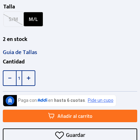
Talla
S/M
M/L
2
en stock
Guia de Tallas
Cantidad
－
＋
Añadir al carrito