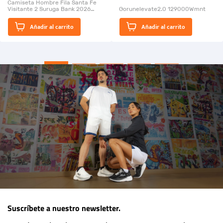
Camiseta Hombre Fila Santa Fe
Visitante 2 Suruga Bank 2026
Gorunelevate2.0 129000Wmnt
26009-03
El Rugido del Sol Naciente:
Añadir al carrito
Añadir al carrito
“Primeros para la Et...
Suscríbete a nuestro newsletter.