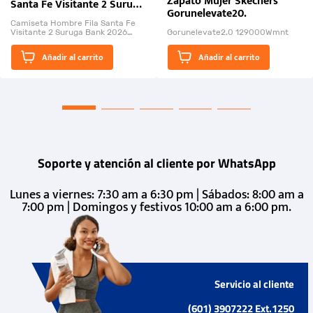
Zapato Mujer Skechers
Santa Fe Visitante 2 Suruga
Gorunelevate20.
Bank 2026
Camiseta Hombre Fila Santa Fe
Visitante 2 Suruga Bank 2026
Gorunelevate2.0 129000Wmnt
26009-03
El Rugido del Sol Naciente:
Añadir al carrito
Añadir al carrito
“Primeros para la Et...
Soporte y atención al cliente por WhatsApp
Lunes a viernes: 7:30 am a 6:30 pm | Sábados: 8:00 am a
7:00 pm | Domingos y festivos 10:00 am a 6:00 pm.
Servicio al cliente
(601) 3907222 Ext.1250