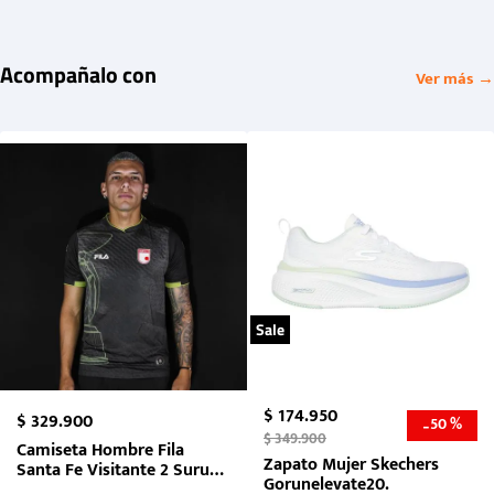
Acompañalo con
Ver más →
Sale
$
174
.
950
$
329
.
900
50 %
-
$
349
.
900
Camiseta Hombre Fila
Zapato Mujer Skechers
Santa Fe Visitante 2 Suruga
Gorunelevate20.
Bank 2026