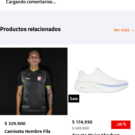
Cargando comentarios…
Productos relacionados
Ver más →
Sale
$
174
.
950
$
329
.
900
50 %
-
$
349
.
900
Camiseta Hombre Fila