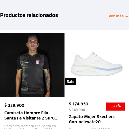
Productos relacionados
Ver más →
Sale
$
174
.
950
$
329
.
900
50 %
-
$
349
.
900
Camiseta Hombre Fila
Zapato Mujer Skechers
Santa Fe Visitante 2 Suruga
Gorunelevate20.
Bank 2026
Camiseta Hombre Fila Santa Fe