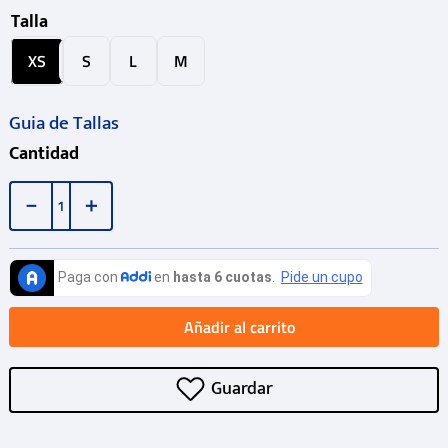
Talla
XS
S
L
M
Guia de Tallas
Cantidad
－
＋
Añadir al carrito