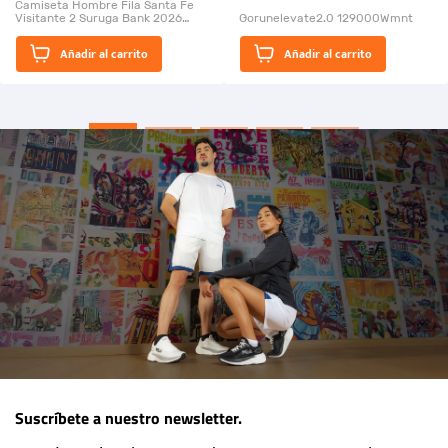
Camiseta Hombre Fila Santa Fe
Visitante 2 Suruga Bank 2026
Gorunelevate2.0 129000Wmnt
26009-03
El Rugido del Sol Naciente:
Añadir al carrito
Añadir al carrito
“Primeros para la Et...
Suscríbete a nuestro newsletter.