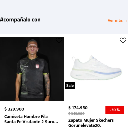
Acompañalo con
Ver más →
Sale
$
174
.
950
$
329
.
900
50 %
-
$
349
.
900
Camiseta Hombre Fila
Zapato Mujer Skechers
Santa Fe Visitante 2 Suruga
Gorunelevate20.
Bank 2026