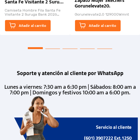
Zapato Mujer Skechers
Santa Fe Visitante 2 Suruga
Gorunelevate20.
Bank 2026
Camiseta Hombre Fila Santa Fe
Visitante 2 Suruga Bank 2026
Gorunelevate2.0 129000Wmnt
26009-03
El Rugido del Sol Naciente:
Añadir al carrito
Añadir al carrito
“Primeros para la Et...
Soporte y atención al cliente por WhatsApp
Lunes a viernes: 7:30 am a 6:30 pm | Sábados: 8:00 am a
7:00 pm | Domingos y festivos 10:00 am a 6:00 pm.
Servicio al cliente
(601) 3907222 Ext.1250