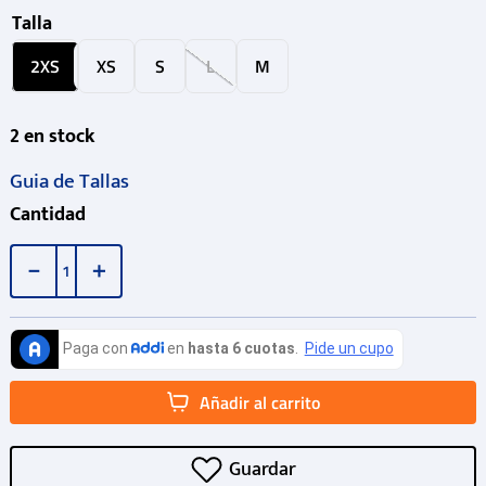
Talla
2XS
XS
S
L
M
2
en stock
Guia de Tallas
Cantidad
－
＋
Añadir al carrito