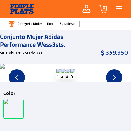
0
Mujer
Ropa
Sudaderas
Conjunto Mujer Adidas
Performance Wess3sts.
$
359
.
950
SKU
:
Kb8170 Rosado 2Xs
Color