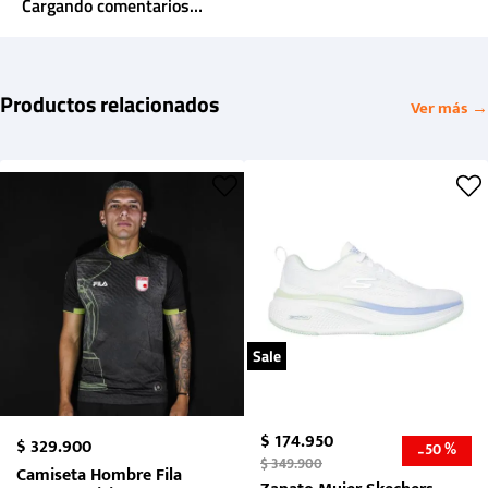
Cargando comentarios…
Productos relacionados
Ver más →
Sale
$
174
.
950
$
329
.
900
50 %
-
$
349
.
900
Camiseta Hombre Fila