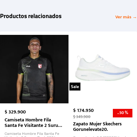
Productos relacionados
Ver más →
Sale
$
174
.
950
$
329
.
900
50 %
-
$
349
.
900
Camiseta Hombre Fila
Zapato Mujer Skechers
Santa Fe Visitante 2 Suruga
Gorunelevate20.
Bank 2026
Camiseta Hombre Fila Santa Fe