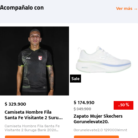
Acompañalo con
Ver más →
Sale
$
174
.
950
$
329
.
900
50 %
-
$
349
.
900
Camiseta Hombre Fila
Zapato Mujer Skechers
Santa Fe Visitante 2 Suruga
Gorunelevate20.
Bank 2026
Camiseta Hombre Fila Santa Fe
Visitante 2 Suruga Bank 2026
Gorunelevate2.0 129000Wmnt
26009-03
El Rugido del Sol Naciente: