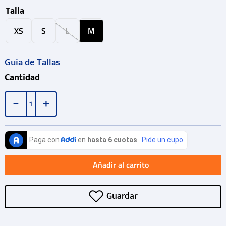
Talla
XS
S
L
M
Guia de Tallas
Cantidad
－
＋
Añadir al carrito