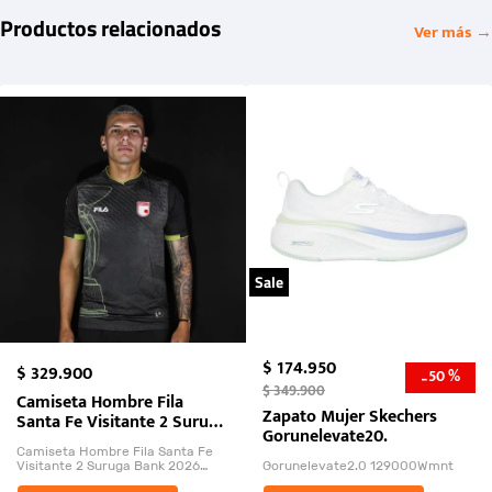
Productos relacionados
Ver más →
Sale
$
174
.
950
$
329
.
900
50 %
-
$
349
.
900
Camiseta Hombre Fila
Zapato Mujer Skechers
Santa Fe Visitante 2 Suruga
Gorunelevate20.
Bank 2026
Camiseta Hombre Fila Santa Fe
Visitante 2 Suruga Bank 2026
Gorunelevate2.0 129000Wmnt
26009-03