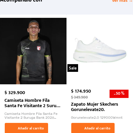
Ver más →
Sale
$
174
.
950
$
329
.
900
50 %
-
$
349
.
900
Camiseta Hombre Fila
Zapato Mujer Skechers
Santa Fe Visitante 2 Suruga
Gorunelevate20.
Bank 2026
Camiseta Hombre Fila Santa Fe
Visitante 2 Suruga Bank 2026
Gorunelevate2.0 129000Wmnt
26009-03
El Rugido del Sol Naciente:
Añadir al carrito
Añadir al carrito
“Primeros para la Et...