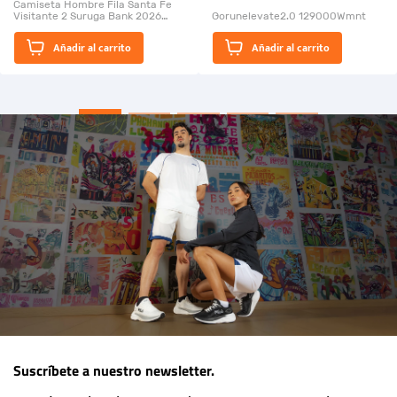
Camiseta Hombre Fila Santa Fe
Visitante 2 Suruga Bank 2026
Gorunelevate2.0 129000Wmnt
26009-03
El Rugido del Sol Naciente:
Añadir al carrito
Añadir al carrito
“Primeros para la Et...
Suscríbete a nuestro newsletter.