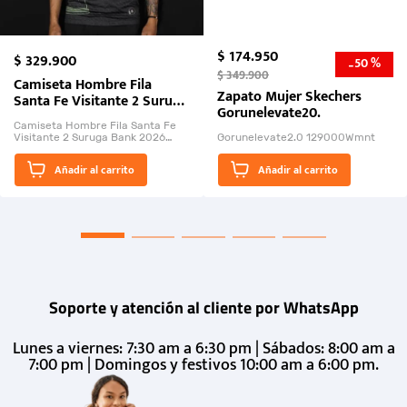
$
174
.
950
$
329
.
900
50 %
-
$
349
.
900
Camiseta Hombre Fila
Zapato Mujer Skechers
Santa Fe Visitante 2 Suruga
Gorunelevate20.
Bank 2026
Camiseta Hombre Fila Santa Fe
Visitante 2 Suruga Bank 2026
Gorunelevate2.0 129000Wmnt
26009-03
El Rugido del Sol Naciente:
Añadir al carrito
Añadir al carrito
“Primeros para la Et...
Soporte y atención al cliente por WhatsApp
Lunes a viernes: 7:30 am a 6:30 pm | Sábados: 8:00 am a
7:00 pm | Domingos y festivos 10:00 am a 6:00 pm.