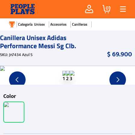
0
Unisex
Accesorios
Canilleras
Canillera Unisex Adidas
Performance Messi Sg Clb.
$
69
.
900
SKU
:
Jn7434 Azul S
Color