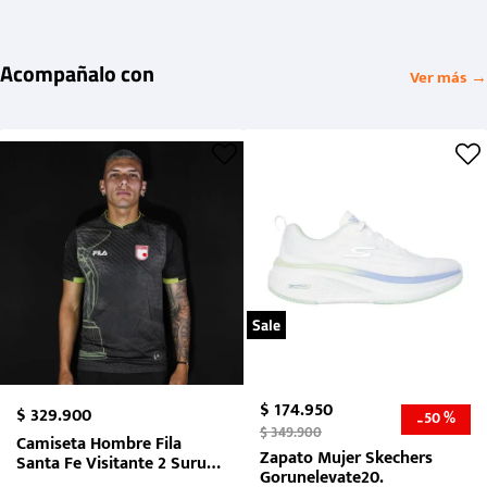
Acompañalo con
Ver más →
Sale
$
174
.
950
$
329
.
900
50 %
-
$
349
.
900
Camiseta Hombre Fila
Zapato Mujer Skechers
Santa Fe Visitante 2 Suruga
Gorunelevate20.
Bank 2026