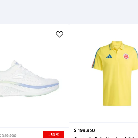
$
199
.
950
50 %
-
$
349
.
900