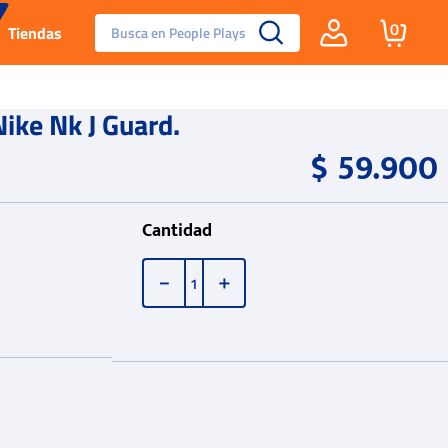
Busca en People Plays
0
Tiendas
Santa Fe
ike Nk J Guard.
$
59
.
900
Guayos
Tenis
Cantidad
Reebok Fashion
－
＋