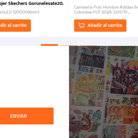
jer Skechers Gorunelevate20.
Camiseta Polo Hombre Adidas S
ate2.0 129000Wmnt
Colombia FCF 2026 Jz9079
Camiseta polo con cierre de bot
un estilo de...
dir al carrito
Añadir al carrito
ENVIAR