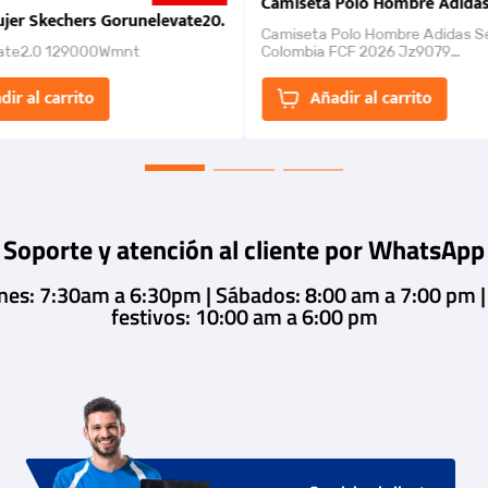
nk 2026
Camiseta Polo Hombre Adidas
jer Skechers Gorunelevate20.
Camiseta Polo Hombre Adidas S
ate2.0 129000Wmnt
Colombia FCF 2026 Jz9079
Camiseta polo con cierre de bot
un estilo de...
dir al carrito
Añadir al carrito
Soporte y atención al cliente por WhatsApp
rnes: 7:30am a 6:30pm | Sábados: 8:00 am a 7:00 pm 
festivos: 10:00 am a 6:00 pm