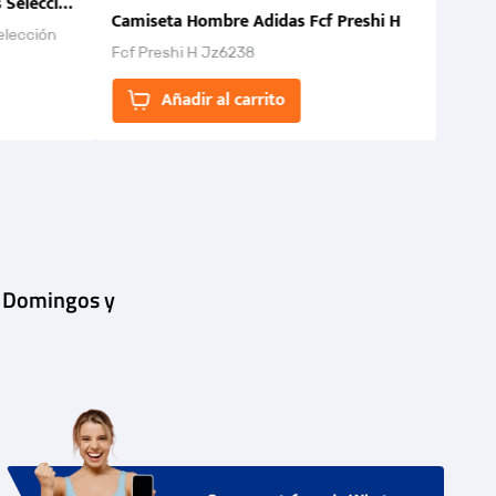
 Selección Colombia FCF 2026.
Camiseta Hombre Adidas Fcf Preshi H
elección
Fcf Preshi H Jz6238
ones para
Añadir al carrito
| Domingos y