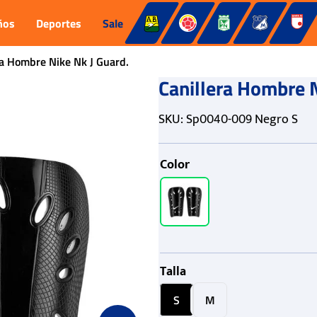
ños
Deportes
Sale
ra Hombre Nike Nk J Guard.
Canillera Hombre N
SKU
:
Sp0040-009 Negro S
Color
Talla
S
M