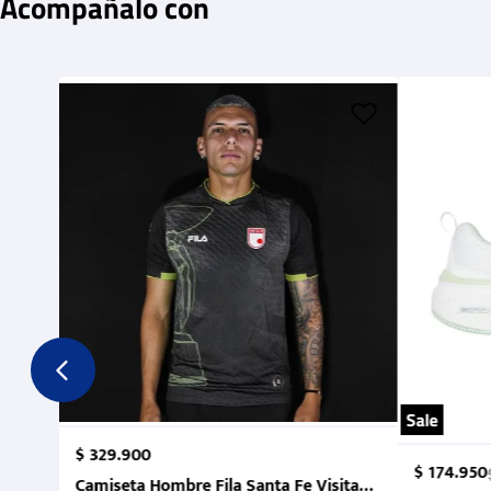
Acompañalo con
Sale
$
329
.
900
$
174
.
950
Camiseta Hombre Fila Santa Fe Visitante 2 Suruga Ba