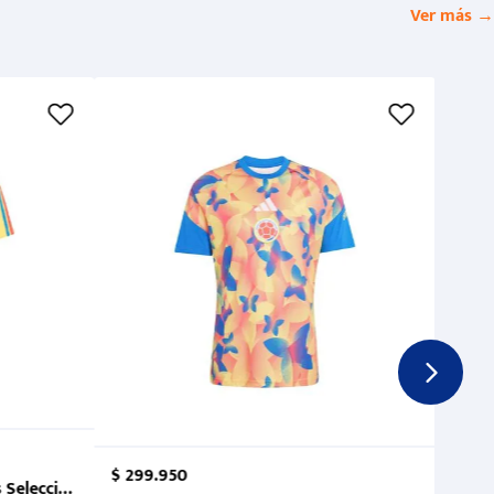
Ver más →
$
299
.
950
 Selección Colombia FCF 2026.