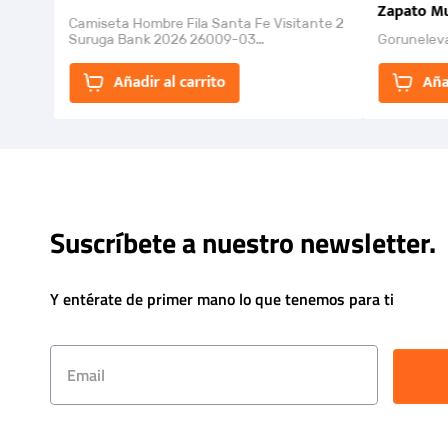
Zapato Mu
Camiseta Hombre Fila Santa Fe Visitante 2
Suruga Bank 2026 26009-03
Gorunelev
El Rugido del Sol Naciente: “Primeros para
la Et...
Añadir al carrito
Aña
Suscríbete a nuestro newsletter.
Y entérate de primer mano lo que tenemos para ti