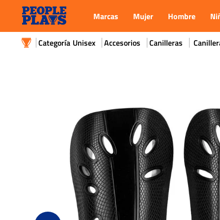
Marcas
Mujer
Hombre
Ni
Unisex
Accesorios
Canilleras
Canille