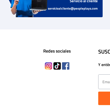
Servicio al cliente
servicioalcliente@peopleplays.com
SUSC
Redes sociales
Y enté