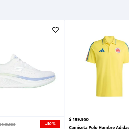
Métodos de pago
Cuidados
$
199
.
950
50 %
-
$
349
.
900
nk 2026
Camiseta Polo Hombre Adidas