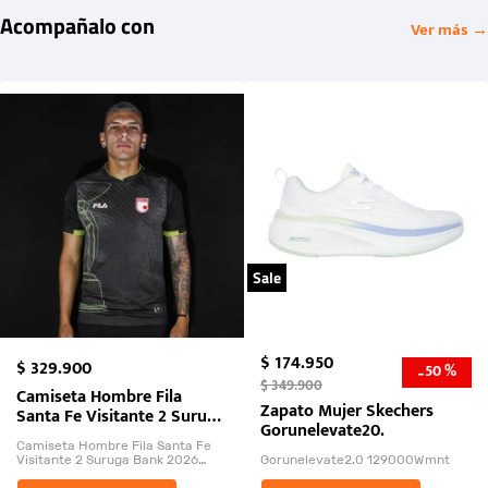
Acompañalo con
Ver más →
Sale
$
174
.
950
$
329
.
900
50 %
-
$
349
.
900
Camiseta Hombre Fila
Zapato Mujer Skechers
Santa Fe Visitante 2 Suruga
Gorunelevate20.
Bank 2026
Camiseta Hombre Fila Santa Fe
Visitante 2 Suruga Bank 2026
Gorunelevate2.0 129000Wmnt
26009-03
El Rugido del Sol Naciente: