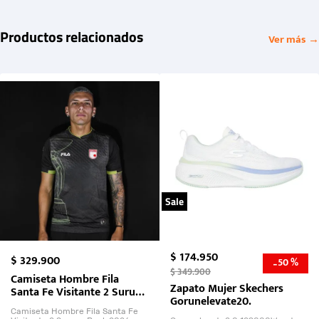
Productos relacionados
Ver más →
Sale
$
174
.
950
$
329
.
900
50 %
-
$
349
.
900
Camiseta Hombre Fila
Zapato Mujer Skechers
Santa Fe Visitante 2 Suruga
Gorunelevate20.
Bank 2026
Camiseta Hombre Fila Santa Fe