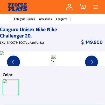
0
Unisex
Accesorios
Canguros
Canguro Unisex Nike Nike
Challenger 20.
$
149
.
900
SKU
:
N1007143007os Azul Unica
Color