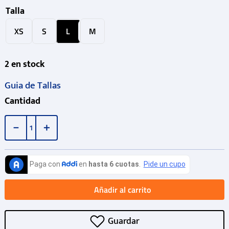
Talla
XS
S
L
M
2
en stock
Guia de Tallas
Cantidad
－
＋
Añadir al carrito