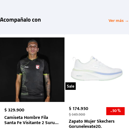
Acompañalo con
Ver más →
Sale
$
174
.
950
$
329
.
900
50 %
-
$
349
.
900
Camiseta Hombre Fila
Zapato Mujer Skechers
Santa Fe Visitante 2 Suruga
Gorunelevate20.
Bank 2026