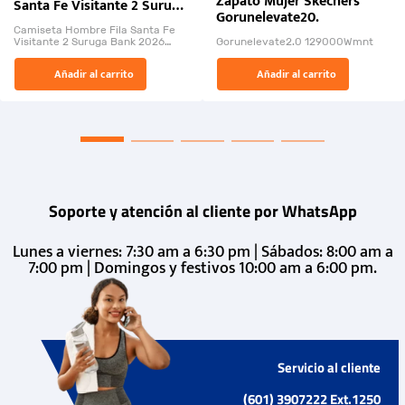
Zapato Mujer Skechers
Santa Fe Visitante 2 Suruga
Gorunelevate20.
Bank 2026
Camiseta Hombre Fila Santa Fe
Visitante 2 Suruga Bank 2026
Gorunelevate2.0 129000Wmnt
26009-03
El Rugido del Sol Naciente:
Añadir al carrito
Añadir al carrito
“Primeros para la Et...
Soporte y atención al cliente por WhatsApp
Lunes a viernes: 7:30 am a 6:30 pm | Sábados: 8:00 am a
7:00 pm | Domingos y festivos 10:00 am a 6:00 pm.
Servicio al cliente
(601) 3907222 Ext.1250