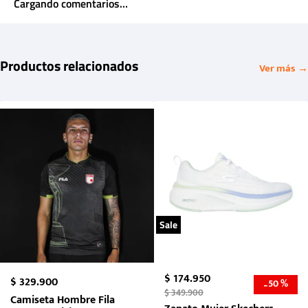
Cargando comentarios…
Productos relacionados
Ver más →
Sale
$
174
.
950
$
329
.
900
50 %
-
$
349
.
900
Camiseta Hombre Fila