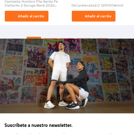
Camiseta Hombre Fila Santa Fe
Visitante 2 Suruga Bank 2026
Gorunelevate2.0 129000Wmnt
26009-03
El Rugido del Sol Naciente:
Añadir al carrito
Añadir al carrito
“Primeros para la Et...
Suscríbete a nuestro newsletter.