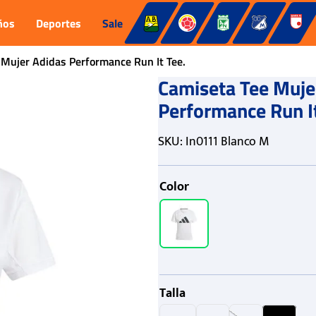
ños
Deportes
Sale
 Mujer Adidas Performance Run It Tee.
Camiseta Tee Muje
Performance Run It
SKU
:
In0111 Blanco M
Color
Talla