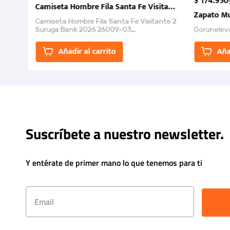
$
174
.
950
Camiseta Hombre Fila Santa Fe Visitante 2 Suruga Ba
Zapato Mu
Camiseta Hombre Fila Santa Fe Visitante 2
Suruga Bank 2026 26009-03
Gorunelev
El Rugido del Sol Naciente: “Primeros para
la Et...
Añadir al carrito
Aña
Suscríbete a nuestro newsletter.
Y entérate de primer mano lo que tenemos para ti