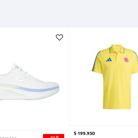
Métodos de pago
Cuidados
$
199
.
950
50 %