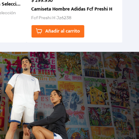
$
299
.
950
 Selección Colombia FCF 2026.
Camiseta Hombre Adidas Fcf Preshi H
elección
Fcf Preshi H Jz6238
ones para
Añadir al carrito