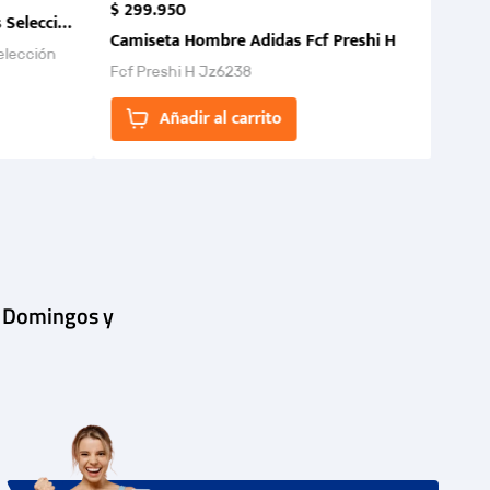
$
299
.
950
 Selección Colombia FCF 2026.
Camiseta Hombre Adidas Fcf Preshi H
elección
Fcf Preshi H Jz6238
ones para
Añadir al carrito
| Domingos y