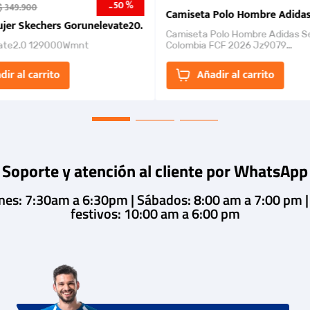
50 %
-
$
349
.
900
nk 2026
Camiseta Polo Hombre Adidas
jer Skechers Gorunelevate20.
Camiseta Polo Hombre Adidas S
ate2.0 129000Wmnt
Colombia FCF 2026 Jz9079
Camiseta polo con cierre de bot
un estilo de...
dir al carrito
Añadir al carrito
Soporte y atención al cliente por WhatsApp
rnes: 7:30am a 6:30pm | Sábados: 8:00 am a 7:00 pm 
festivos: 10:00 am a 6:00 pm