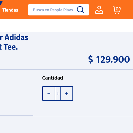
Busca en People Plays
0
Tiendas
Santa Fe
r Adidas
 Tee.
Guayos
$
129
.
900
Tenis
Cantidad
Reebok Fashion
－
＋