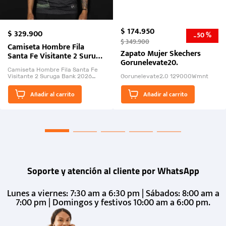
$
174
.
950
$
329
.
900
50 %
-
$
349
.
900
Camiseta Hombre Fila
Zapato Mujer Skechers
Santa Fe Visitante 2 Suruga
Gorunelevate20.
Bank 2026
Camiseta Hombre Fila Santa Fe
Visitante 2 Suruga Bank 2026
Gorunelevate2.0 129000Wmnt
26009-03
El Rugido del Sol Naciente:
Añadir al carrito
Añadir al carrito
“Primeros para la Et...
Soporte y atención al cliente por WhatsApp
Lunes a viernes: 7:30 am a 6:30 pm | Sábados: 8:00 am a
7:00 pm | Domingos y festivos 10:00 am a 6:00 pm.