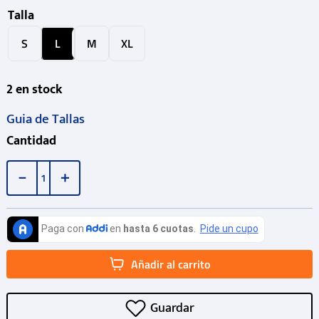
Talla
S
L
M
XL
2
en stock
Guia de Tallas
Cantidad
－
＋
Añadir al carrito