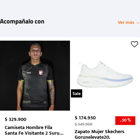
Acompañalo con
Ver más →
Sale
$
174
.
950
$
329
.
900
50 %
-
$
349
.
900
Camiseta Hombre Fila
Zapato Mujer Skechers
Santa Fe Visitante 2 Suruga
Gorunelevate20.
Bank 2026