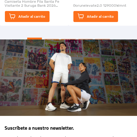
Camiseta Hombre Fila Santa Fe
Visitante 2 Suruga Bank 2026
Gorunelevate2.0 129000Wmnt
26009-03
El Rugido del Sol Naciente:
Añadir al carrito
Añadir al carrito
“Primeros para la Et...
Suscríbete a nuestro newsletter.