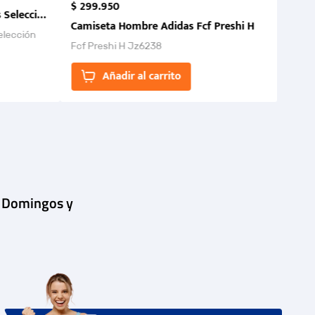
$
299
.
950
 Selección Colombia FCF 2026.
Camiseta Hombre Adidas Fcf Preshi H
elección
Fcf Preshi H Jz6238
ones para
Añadir al carrito
| Domingos y