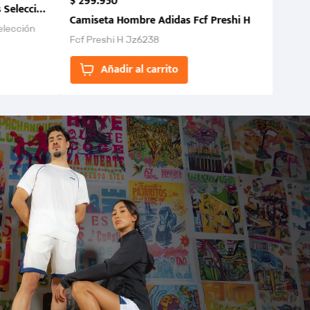
$
299
.
950
 Selección Colombia FCF 2026.
Camiseta Hombre Adidas Fcf Preshi H
elección
Fcf Preshi H Jz6238
ones para
Añadir al carrito