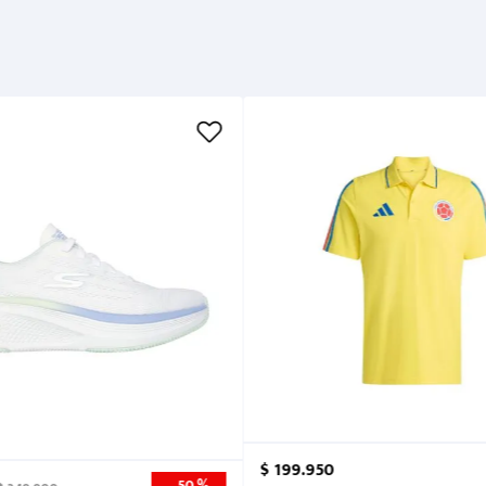
Métodos de pago
Cuidados
$
199
.
950
50 %