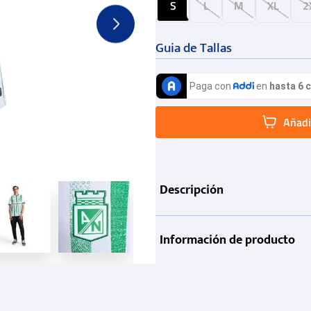
S
L
M
XL
2
Guia de Tallas
Añadir
Descripción
Información de producto
Garantía