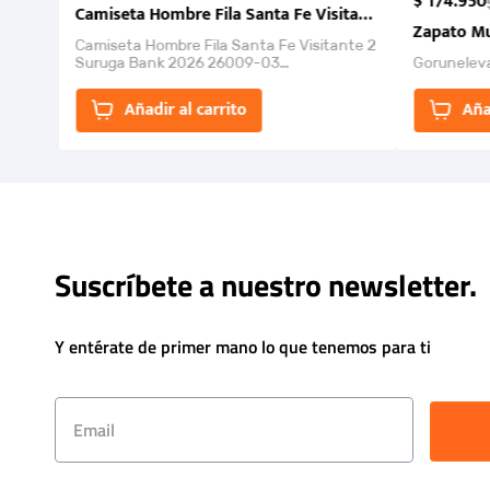
$
174
.
950
Camiseta Hombre Fila Santa Fe Visitante 2 Suruga Ba
Zapato Mu
Camiseta Hombre Fila Santa Fe Visitante 2
Suruga Bank 2026 26009-03
Gorunelev
El Rugido del Sol Naciente: “Primeros para
la Et...
Añadir al carrito
Aña
Suscríbete a nuestro newsletter.
Y entérate de primer mano lo que tenemos para ti