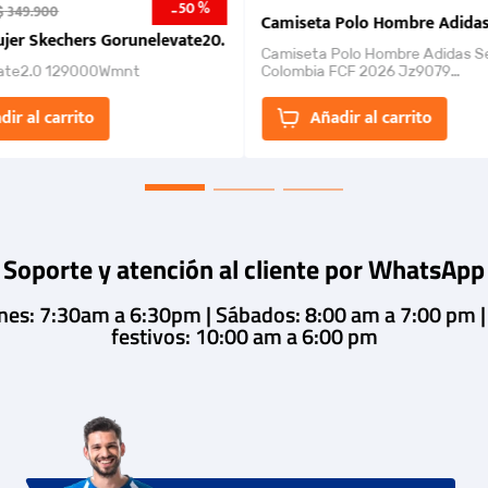
50 %
-
$
349
.
900
nk 2026
Camiseta Polo Hombre Adidas
jer Skechers Gorunelevate20.
Camiseta Polo Hombre Adidas S
ate2.0 129000Wmnt
Colombia FCF 2026 Jz9079
Camiseta polo con cierre de bot
un estilo de...
dir al carrito
Añadir al carrito
Soporte y atención al cliente por WhatsApp
rnes: 7:30am a 6:30pm | Sábados: 8:00 am a 7:00 pm 
festivos: 10:00 am a 6:00 pm