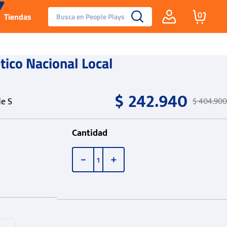
Busca en People Plays
0
Tiendas
Santa Fe
tico Nacional Local
Guayos
$
242
.
940
e S
$
404
.
900
Tenis
Cantidad
Reebok Fashion
－
＋