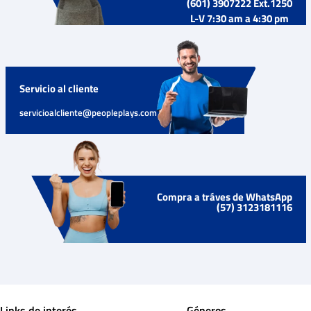
(601) 3907222 Ext.1250
L-V 7:30 am a 4:30 pm
Servicio al cliente
servicioalcliente@peopleplays.com
Compra a tráves de WhatsApp
(57) 3123181116
Links de interés
Géneros