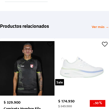
Productos relacionados
Ver más →
Sale
$
174
.
950
$
329
.
900
50 %
-
$
349
.
900
Camiseta Hombre Fila