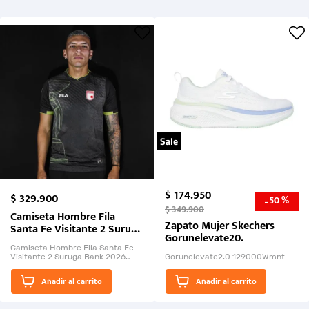
Sale
$
174
.
950
$
329
.
900
50 %
-
$
349
.
900
Camiseta Hombre Fila
Zapato Mujer Skechers
Santa Fe Visitante 2 Suruga
Gorunelevate20.
Bank 2026
Camiseta Hombre Fila Santa Fe
Visitante 2 Suruga Bank 2026
Gorunelevate2.0 129000Wmnt
26009-03
El Rugido del Sol Naciente:
Añadir al carrito
Añadir al carrito
“Primeros para la Et...