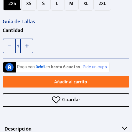
2XS
XS
S
L
M
XL
2XL
Guia de Tallas
Cantidad
－
＋
Añadir al carrito
Descripción