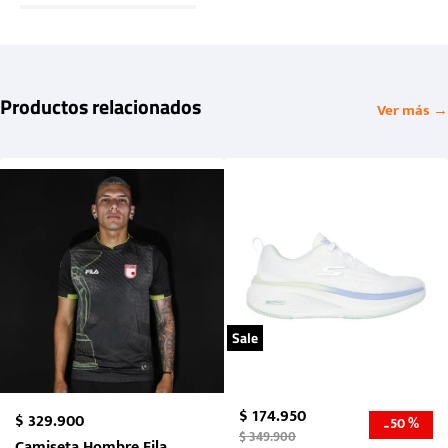
Productos relacionados
Ver más →
Sale
$
174
.
950
$
329
.
900
50 %
-
$
349
.
900
Camiseta Hombre Fila