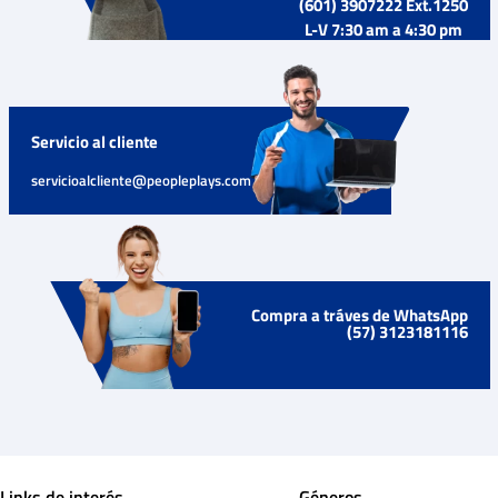
(601) 3907222 Ext.1250
L-V 7:30 am a 4:30 pm
Servicio al cliente
servicioalcliente@peopleplays.com
Compra a tráves de WhatsApp
(57) 3123181116
Links de interés
Géneros