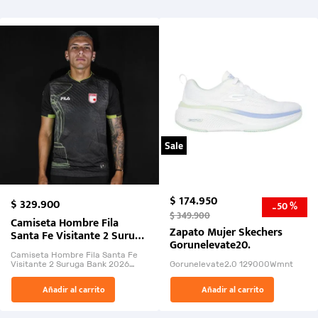
Sale
$
174
.
950
$
329
.
900
50 %
-
$
349
.
900
Camiseta Hombre Fila
Zapato Mujer Skechers
Santa Fe Visitante 2 Suruga
Gorunelevate20.
Bank 2026
Camiseta Hombre Fila Santa Fe
Visitante 2 Suruga Bank 2026
Gorunelevate2.0 129000Wmnt
26009-03
El Rugido del Sol Naciente:
Añadir al carrito
Añadir al carrito
“Primeros para la Et...