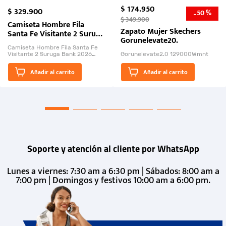
$
174
.
950
$
329
.
900
50 %
-
$
349
.
900
Camiseta Hombre Fila
Zapato Mujer Skechers
Santa Fe Visitante 2 Suruga
Gorunelevate20.
Bank 2026
Camiseta Hombre Fila Santa Fe
Visitante 2 Suruga Bank 2026
Gorunelevate2.0 129000Wmnt
26009-03
El Rugido del Sol Naciente:
Añadir al carrito
Añadir al carrito
“Primeros para la Et...
Soporte y atención al cliente por WhatsApp
Lunes a viernes: 7:30 am a 6:30 pm | Sábados: 8:00 am a
7:00 pm | Domingos y festivos 10:00 am a 6:00 pm.