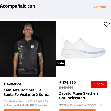
Acompañalo con
Ver más →
Sale
$
174
.
950
$
329
.
900
50 %
-
$
349
.
900
Camiseta Hombre Fila
Zapato Mujer Skechers
Santa Fe Visitante 2 Suruga
Gorunelevate20.
Bank 2026
Camiseta Hombre Fila Santa Fe
Visitante 2 Suruga Bank 2026
Gorunelevate2.0 129000Wmnt
26009-03
El Rugido del Sol Naciente: