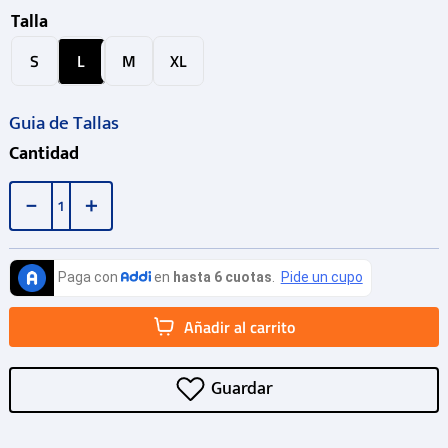
Talla
S
L
M
XL
Guia de Tallas
Cantidad
－
＋
Añadir al carrito