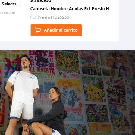
$
299
.
950
 Selección Colombia FCF 2026.
Camiseta Hombre Adidas Fcf Preshi H
elección
Fcf Preshi H Jz6238
ones para
Añadir al carrito