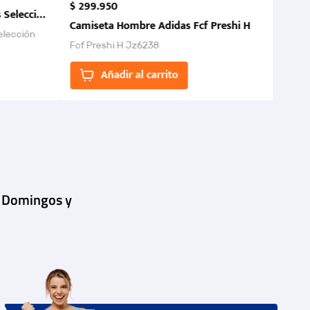
$
299
.
950
 Selección Colombia FCF 2026.
Camiseta Hombre Adidas Fcf Preshi H
elección
Fcf Preshi H Jz6238
ones para
Añadir al carrito
| Domingos y