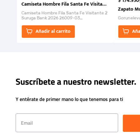
$
174
.
950
Camiseta Hombre Fila Santa Fe Visitante 2 Suruga Ba
Zapato Mu
Camiseta Hombre Fila Santa Fe Visitante 2
Suruga Bank 2026 26009-03
Gorunelev
El Rugido del Sol Naciente: “Primeros para
la Et...
Añadir al carrito
Aña
Suscríbete a nuestro newsletter.
Y entérate de primer mano lo que tenemos para ti