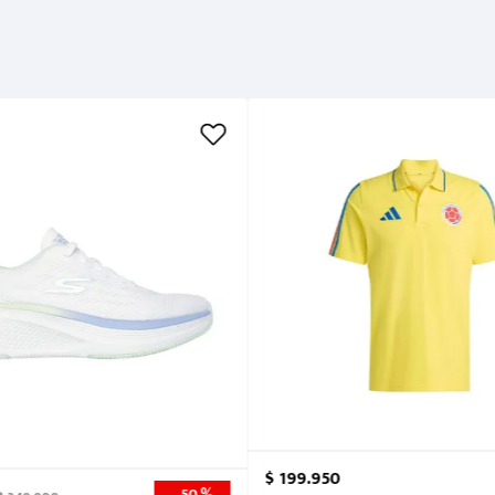
Métodos de pago
Cuidados
$
199
.
950
50 %