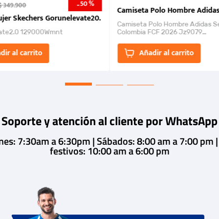
50 %
-
$
349
.
900
nk 2026
Camiseta Polo Hombre Adidas
jer Skechers Gorunelevate20.
Camiseta Polo Hombre Adidas S
ate2.0 129000Wmnt
Colombia FCF 2026 Jz9079
Camiseta polo con cierre de bot
un estilo de...
dir al carrito
Añadir al carrito
Soporte y atención al cliente por WhatsApp
rnes: 7:30am a 6:30pm | Sábados: 8:00 am a 7:00 pm 
festivos: 10:00 am a 6:00 pm