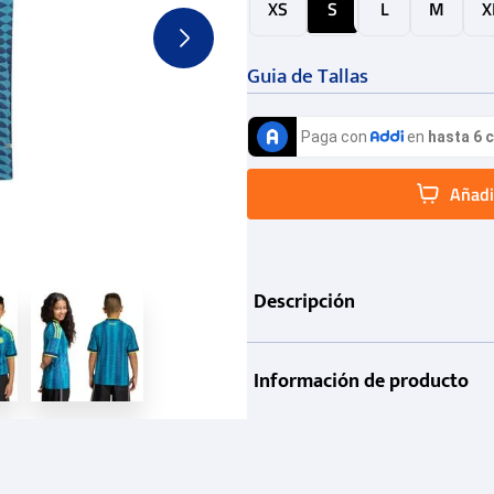
XS
S
L
M
X
Guia de Tallas
Añadir
Descripción
Información de producto
Garantía