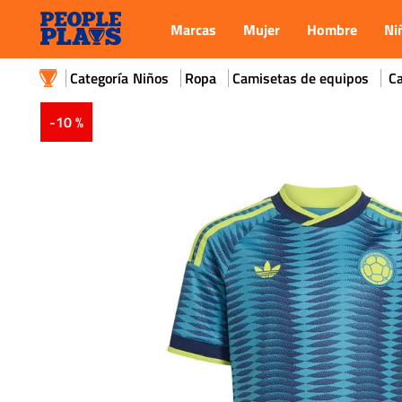
Marcas
Mujer
Hombre
Ni
Niños
Ropa
Camisetas de equipos
Ca
-
10 %