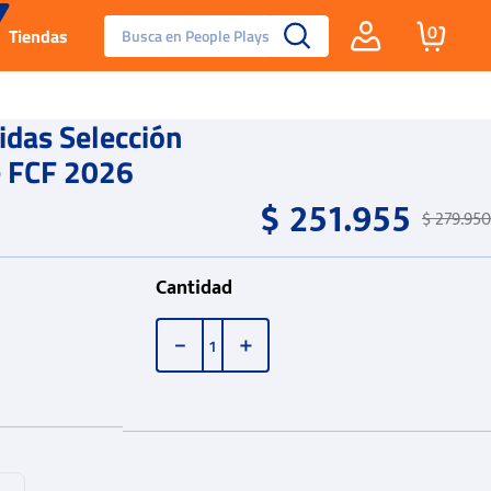
Busca en People Plays
0
Tiendas
Santa Fe
idas Selección
e FCF 2026
Guayos
$
251
.
955
$
279
.
950
Tenis
Cantidad
Reebok Fashion
－
＋