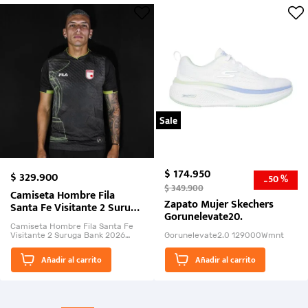
Sale
$
174
.
950
$
329
.
900
50 %
-
$
349
.
900
Camiseta Hombre Fila
Zapato Mujer Skechers
Santa Fe Visitante 2 Suruga
Gorunelevate20.
Bank 2026
Camiseta Hombre Fila Santa Fe
Visitante 2 Suruga Bank 2026
Gorunelevate2.0 129000Wmnt
26009-03
El Rugido del Sol Naciente:
Añadir al carrito
Añadir al carrito
“Primeros para la Et...