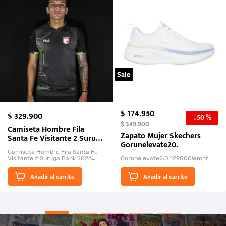
Sale
$
174
.
950
$
329
.
900
50 %
-
$
349
.
900
Camiseta Hombre Fila
Zapato Mujer Skechers
Santa Fe Visitante 2 Suruga
Gorunelevate20.
Bank 2026
Camiseta Hombre Fila Santa Fe
Visitante 2 Suruga Bank 2026
Gorunelevate2.0 129000Wmnt
26009-03
El Rugido del Sol Naciente:
Añadir al carrito
Añadir al carrito
“Primeros para la Et...