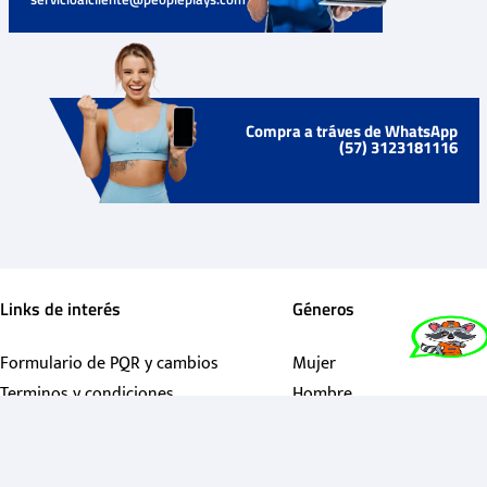
Compra a tráves de WhatsApp
(57) 3123181116
Links de interés
Géneros
Formulario de PQR y cambios
Mujer
Terminos y condiciones
Hombre
Preguntas Frecuentes
Niños
Nuestra Marca
Nuestras tiendas
Contactanos