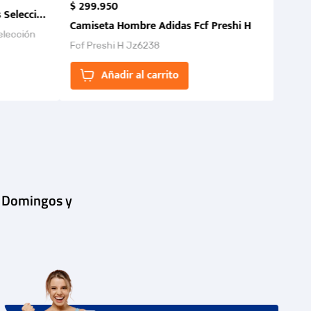
$
299
.
950
 Selección Colombia FCF 2026.
Camiseta Hombre Adidas Fcf Preshi H
elección
Fcf Preshi H Jz6238
ones para
Añadir al carrito
| Domingos y