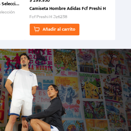
$
299
.
950
 Selección Colombia FCF 2026.
Camiseta Hombre Adidas Fcf Preshi H
elección
Fcf Preshi H Jz6238
ones para
Añadir al carrito