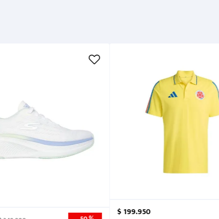
Métodos de pago
Cuidados
$
199
.
950
50 %