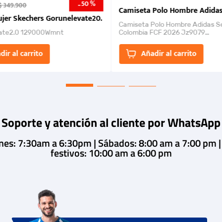
50 %
-
$
349
.
900
nk 2026
Camiseta Polo Hombre Adidas
jer Skechers Gorunelevate20.
Camiseta Polo Hombre Adidas S
ate2.0 129000Wmnt
Colombia FCF 2026 Jz9079
Camiseta polo con cierre de bot
un estilo de...
dir al carrito
Añadir al carrito
Soporte y atención al cliente por WhatsApp
rnes: 7:30am a 6:30pm | Sábados: 8:00 am a 7:00 pm 
festivos: 10:00 am a 6:00 pm