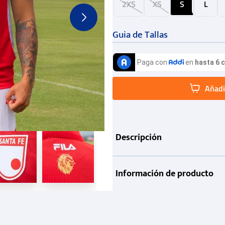
2XS
XS
S
L
Guia de Tallas
Añadir
Descripción
Información de producto
Garantía