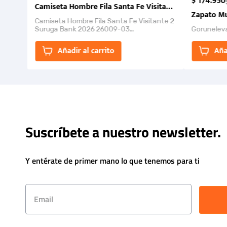
$
174
.
950
Camiseta Hombre Fila Santa Fe Visitante 2 Suruga Ba
Zapato Mu
Camiseta Hombre Fila Santa Fe Visitante 2
Suruga Bank 2026 26009-03
Gorunelev
El Rugido del Sol Naciente: “Primeros para
la Et...
Añadir al carrito
Aña
Suscríbete a nuestro newsletter.
Y entérate de primer mano lo que tenemos para ti