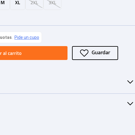
M
XL
2XL
3XL
 al carrito