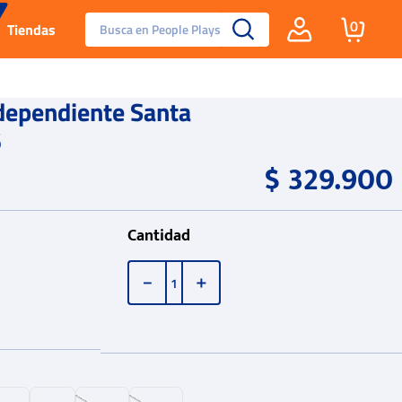
Busca en People Plays
0
Tiendas
Santa Fe
dependiente Santa
6
Guayos
$
329
.
900
Tenis
Cantidad
Reebok Fashion
－
＋