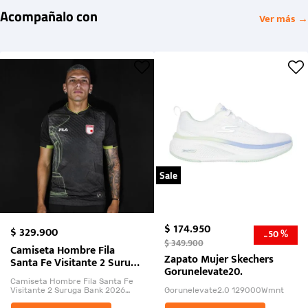
Acompañalo con
Ver más →
Sale
$
174
.
950
$
329
.
900
50 %
-
$
349
.
900
Camiseta Hombre Fila
Zapato Mujer Skechers
Santa Fe Visitante 2 Suruga
Gorunelevate20.
Bank 2026
Camiseta Hombre Fila Santa Fe
Visitante 2 Suruga Bank 2026
Gorunelevate2.0 129000Wmnt
26009-03
El Rugido del Sol Naciente: