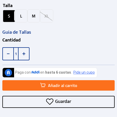
Talla
S
L
M
XL
Guia de Tallas
Cantidad
－
＋
Añadir al carrito