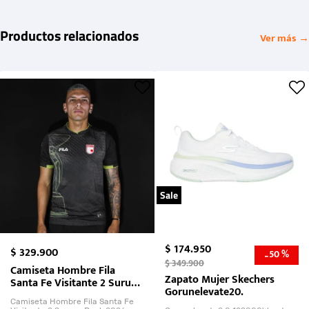
Productos relacionados
Ver más →
Sale
$
174
.
950
$
329
.
900
50 %
-
$
349
.
900
Camiseta Hombre Fila
Zapato Mujer Skechers
Santa Fe Visitante 2 Suruga
Gorunelevate20.
Bank 2026
Camiseta Hombre Fila Santa Fe