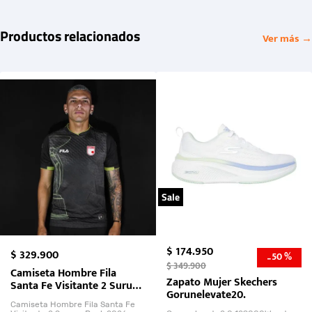
Productos relacionados
Ver más →
Sale
$
174
.
950
$
329
.
900
50 %
-
$
349
.
900
Camiseta Hombre Fila
Zapato Mujer Skechers
Santa Fe Visitante 2 Suruga
Gorunelevate20.
Bank 2026
Camiseta Hombre Fila Santa Fe