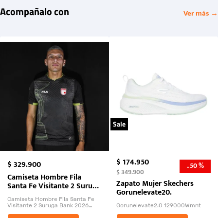
Acompañalo con
Ver más →
Sale
$
174
.
950
$
329
.
900
50 %
-
$
349
.
900
Camiseta Hombre Fila
Zapato Mujer Skechers
Santa Fe Visitante 2 Suruga
Gorunelevate20.
Bank 2026
Camiseta Hombre Fila Santa Fe
Visitante 2 Suruga Bank 2026
Gorunelevate2.0 129000Wmnt
26009-03
El Rugido del Sol Naciente: