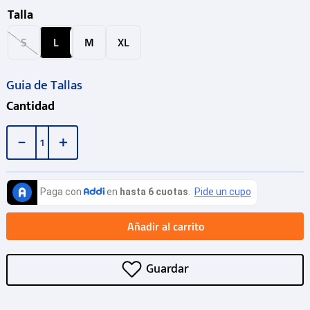
Talla
S
L
M
XL
Guia de Tallas
Cantidad
－
＋
Añadir al carrito