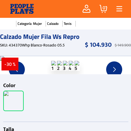
0
Mujer
Calzado
Tenis
Calzado Mujer Fila Ws Repro
$
104
.
930
SKU
:
434370Whp Blanco-Rosado 05.5
$
149
.
900
-
30 %
Color
Talla