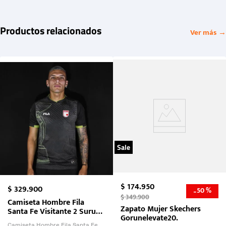
Productos relacionados
Ver más →
Sale
$
174
.
950
$
329
.
900
50 %
-
$
349
.
900
Camiseta Hombre Fila
Zapato Mujer Skechers
Santa Fe Visitante 2 Suruga
Gorunelevate20.
Bank 2026
Camiseta Hombre Fila Santa Fe