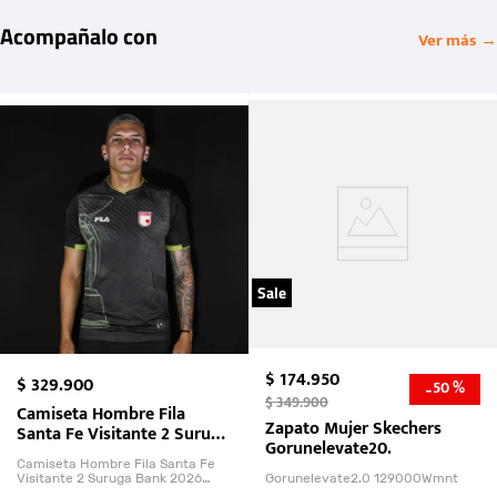
Acompañalo con
Ver más →
Sale
$
174
.
950
$
329
.
900
50 %
-
$
349
.
900
Camiseta Hombre Fila
Zapato Mujer Skechers
Santa Fe Visitante 2 Suruga
Gorunelevate20.
Bank 2026
Camiseta Hombre Fila Santa Fe
Visitante 2 Suruga Bank 2026
Gorunelevate2.0 129000Wmnt
26009-03